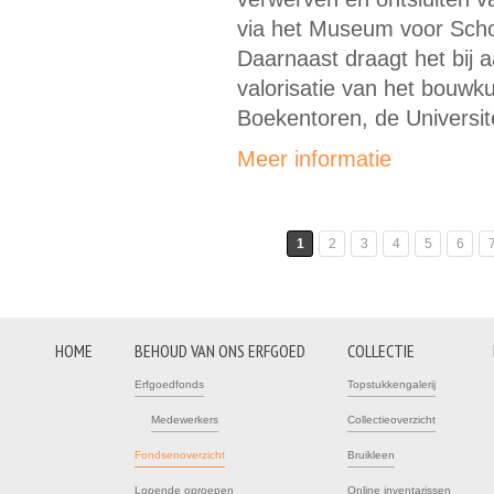
via het Museum voor Sch
Daarnaast draagt het bij a
valorisatie van het bouwk
Boekentoren, de Universit
Meer informatie
1
2
3
4
5
6
Pagina's
HOME
BEHOUD VAN ONS ERFGOED
COLLECTIE
Erfgoedfonds
Topstukkengalerij
Medewerkers
Collectieoverzicht
Fondsenoverzicht
Bruikleen
Lopende oproepen
Online inventarissen