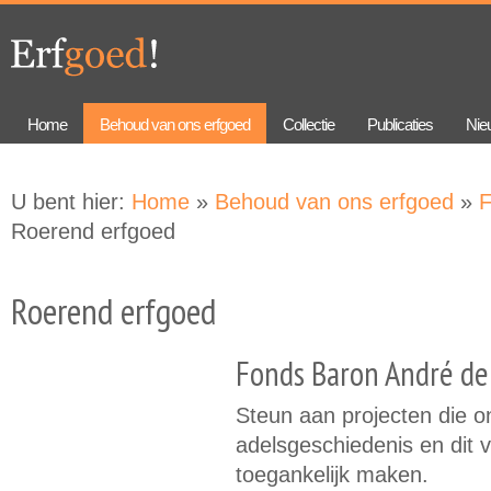
Overslaan
Skip to
en naar
navigation
de
algemene
inhoud
gaan
Home
Behoud van ons erfgoed
Collectie
Publicaties
Nie
U bent hier:
Home
»
Behoud van ons erfgoed
»
F
Roerend erfgoed
Roerend erfgoed
Fonds Baron André de
Steun aan projecten die 
adelsgeschiedenis en dit 
toegankelijk maken.