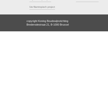
Uw filantropisch project
copyright Koning Boudewijnstichting
Brederodestraat 21, B-1000 Brussel