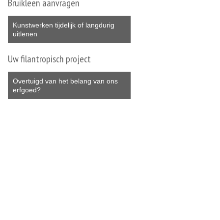
Bruikleen aanvragen
Kunstwerken tijdelijk of langdurig
uitlenen
Uw filantropisch project
Overtuigd van het belang van ons
erfgoed?