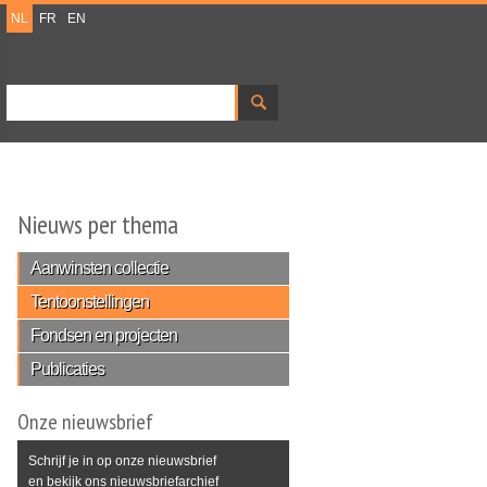
NL
FR
EN
Zoeken
Zoekveld
Nieuws per thema
Aanwinsten collectie
Tentoonstellingen
Fondsen en projecten
Publicaties
Onze nieuwsbrief
Schrijf je in op onze nieuwsbrief
en bekijk ons nieuwsbriefarchief