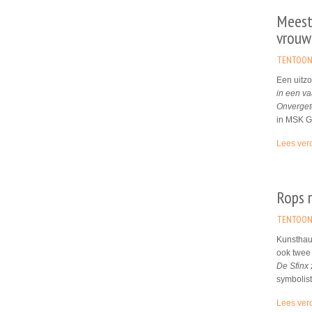
Meeste
vrouw
TENTOON
Een uitzo
in een v
Onverget
in MSK Ge
Lees ver
Rops r
TENTOON
Kunsthaus
ook twee 
De Sfinx
symbolis
Lees ver