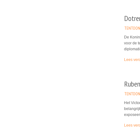
Dotre
TENTOON
De Konin
voor de t
diplomati
Lees ver
Rubens
TENTOON
Het Vict
belangri
exposeert
Lees ver