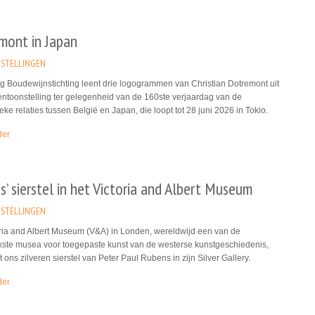
mont in Japan
STELLINGEN
g Boudewijnstichting leent drie logogrammen van Christian Dotremont uit
entoonstelling ter gelegenheid van de 160ste verjaardag van de
eke relaties tussen België en Japan, die loopt tot 28 juni 2026 in Tokio.
der
’ sierstel in het Victoria and Albert Museum
STELLINGEN
oria and Albert Museum (V&A) in Londen, wereldwijd een van de
jkste musea voor toegepaste kunst van de westerse kunstgeschiedenis,
 ons zilveren sierstel van Peter Paul Rubens in zijn Silver Gallery.
der