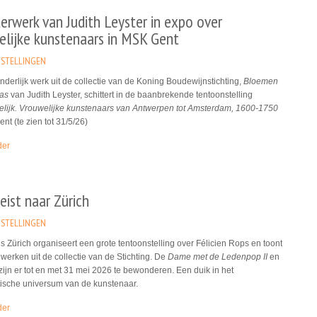
rwerk van Judith Leyster in expo over
elijke kunstenaars in MSK Gent
STELLINGEN
nderlijk werk uit de collectie van de Koning Boudewijnstichting,
Bloemen
aas
van Judith Leyster, schittert in de baanbrekende tentoonstelling
elijk. Vrouwelijke kunstenaars van Antwerpen tot Amsterdam, 1600-1750
nt (te zien tot 31/5/26)
der
eist naar Zürich
STELLINGEN
 Zürich organiseert een grote tentoonstelling over Félicien Rops en toont
werken uit de collectie van de Stichting. De
Dame met de Ledenpop II
en
zijn er tot en met 31 mei 2026 te bewonderen. Een duik in het
tische universum van de kunstenaar.
der