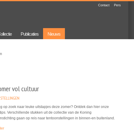
Contact
Pers
ollectie
Publicaties
Nieuws
en
omer vol cultuur
STELLINGEN
og op zoek naar leuke uitstapjes deze zomer? Ontdek dan hier onze
 tips. Verschillende stukken uit de collectie van de Koning
stichting gaan op reis naar tentoonstellingen in binnen-en buitenland.
der