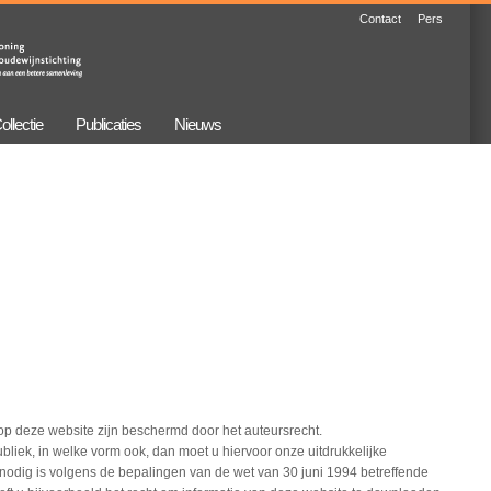
Contact
Pers
ollectie
Publicaties
Nieuws
ms op deze website zijn beschermd door het auteursrecht.
liek, in welke vorm ook, dan moet u hiervoor onze uitdrukkelijke
iet nodig is volgens de bepalingen van de wet van 30 juni 1994 betreffende