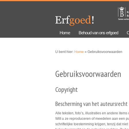
Overslaan
Skip to
en naar
navigation
de
algemene
inhoud
gaan
Home
Behoud van ons erfgoed
C
U bent hier:
Home
» Gebruiksvoorwaarden
Gebruiksvoorwaarden
Copyright
Bescherming van het auteursrecht
Alle teksten, foto’s, illustraties en andere ite
Wilt u ze reproduceren of meedelen aan een pub
schriftelijke toestemming krijgen, tenzij dat n