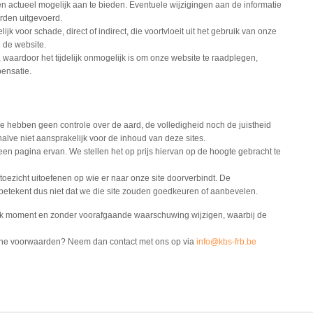
en actueel mogelijk aan te bieden. Eventuele wijzigingen aan de informatie
den uitgevoerd.
jk voor schade, direct of indirect, die voortvloeit uit het gebruik van onze
 de website.
 waardoor het tijdelijk onmogelijk is om onze website te raadplegen,
ensatie.
e hebben geen controle over de aard, de volledigheid noch de juistheid
alve niet aansprakelijk voor de inhoud van deze sites.
een pagina ervan. We stellen het op prijs hiervan op de hoogte gebracht te
oezicht uitoefenen op wie er naar onze site doorverbindt. De
betekent dus niet dat we die site zouden goedkeuren of aanbevelen.
 moment en zonder voorafgaande waarschuwing wijzigen, waarbij de
ene voorwaarden? Neem dan contact met ons op via
info@kbs-frb.be