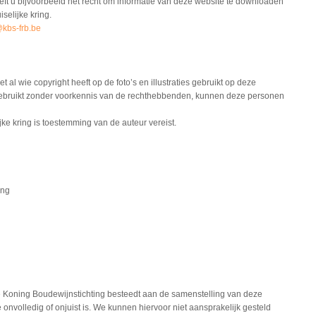
eft u bijvoorbeeld het recht om informatie van deze website te downloaden
selijke kring.
@kbs-frb.be
l wie copyright heeft op de foto’s en illustraties gebruikt op deze
en gebruikt zonder voorkennis van de rechthebbenden, kunnen deze personen
jke kring is toestemming van de auteur vereist.
ing
 Koning Boudewijnstichting besteedt aan de samenstelling van deze
 onvolledig of onjuist is. We kunnen hiervoor niet aansprakelijk gesteld