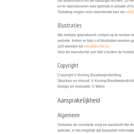
het auteursrecht en de naburige rechten. Zo he
en te reproduceren voor gebruik in private of hui
Toelating vragen voor reproductie kan via
info
Illustraties
We hebben geprobeerd contact op te nemen met a
website. Indien er foto’s of illustraties werd
zich wenden tot
info@kbs-frb.be
Voor de reproductie van foto’s buiten de huiseli
Copyright
Copyright © Koning Boudewijnstichting
Structuur en inhoud: © Koning Boudewijnsticht
Design en realisatie: © Wieni
Aansprakelijkheid
Algemeen
Ondanks de constante zorg en aandacht die de
website, is het mogelijk dat bepaalde informatie