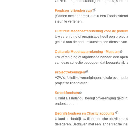
Onze filantropiedeskundigen helpen u, samen me
Fondsen ‘vrienden van’
(link is external)
(Samen met anderen) kunt u een Fonds ‘vriend
steun te verlenen.
Culturele Mecenaatsrekening voor de podiu
Uw vereniging of organisatie heeft een project d
gelinkt aan de podiumkunsten, ten dienste van
Culturele Mecenaatsrekening - Museum
(link 
Uw vereniging of organisatie beheert een openb
van deze collectie beoogt en dat toegankelijk is
Projectrekeningen
(link is external)
VZW’s, feitelijke verenigingen, lokale overh
project te financieren.
Streekfondsen
(link is external)
U kunt als individu, bedrijf of vereniging geld i
ondersteunen.
Bedrijfsfondsen en Charity accounts
(link is 
U kunt als bedrijf uw filantropische activiteit
delegeren. Bedrijven met een lange traditie in