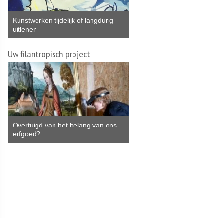
Kunstwerken tijdelijk of langdurig
uitlenen
Uw filantropisch project
Overtuigd van het belang van ons
erfgoed?