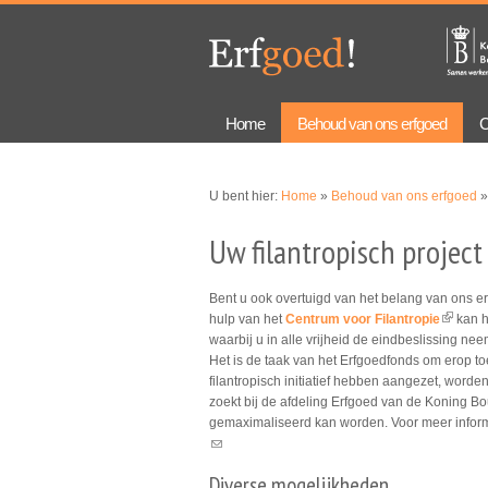
Overslaan
Skip to
en naar
navigation
de
algemene
inhoud
gaan
Home
Behoud van ons erfgoed
C
U bent hier:
Home
»
Behoud van ons erfgoed
»
Uw filantropisch project
Bent u ook overtuigd van het belang van ons er
hulp van het
Centrum voor Filantropie
kan h
(link is 
waarbij u in alle vrijheid de eindbeslissing n
Het is de taak van het Erfgoedfonds om erop to
filantropisch initiatief hebben aangezet, worden
zoekt bij de afdeling Erfgoed van de Koning Bo
gemaximaliseerd kan worden. Voor meer inform
(link sends e-mail)
Diverse mogelijkheden