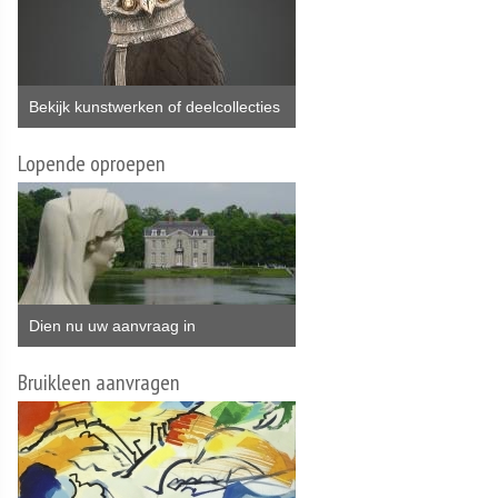
Bekijk kunstwerken of deelcollecties
Lopende oproepen
Dien nu uw aanvraag in
Bruikleen aanvragen