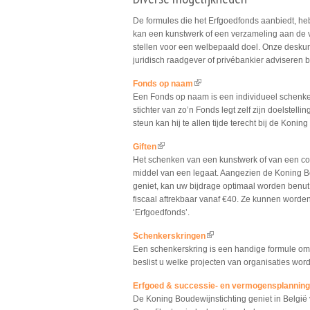
De formules die het Erfgoedfonds aanbiedt, he
kan een kunstwerk of een verzameling aan de v
stellen voor een welbepaald doel. Onze deskund
juridisch raadgever of privébankier adviseren b
Fonds op naam
(link is external)
Een Fonds op naam is een individueel schenker
stichter van zo’n Fonds legt zelf zijn doelstellin
steun kan hij te allen tijde terecht bij de Konin
Giften
(link is external)
Het schenken van een kunstwerk of van een coll
middel van een legaat. Aangezien de Koning Bo
geniet, kan uw bijdrage optimaal worden benut.
fiscaal aftrekbaar vanaf €40. Ze kunnen word
‘Erfgoedfonds’.
Schenkerskringen
(link is external)
Een schenkerskring is een handige formule o
beslist u welke projecten van organisaties wo
Erfgoed & successie- en vermogensplanning:
De Koning Boudewijnstichting geniet in België