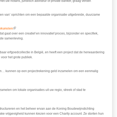
t uw notaris, juridisch adviseur of private banker, graag verder.
en van’ oprichten om een bepaalde organisatie uitgebreide, duurzame
mkunsten
(link is external)
at gaat over een creatief en innovatief proces, bijzonder en specifiek,
 de samenleving.
is external)
aar erfgoedcollectie in België, en heeft een project dat de herwaardering
 voor het grote publiek.
eden… kunnen op een projectrekening geld inzamelen om een eenmalig
nzamelen om lokale organisaties uit uw regio, streek of stad te
external)
en structureren en het beheer ervan aan de Koning Boudewijnstichting
zake vrijgevigheid kunnen kiezen voor een Charity account. Ze storten hun