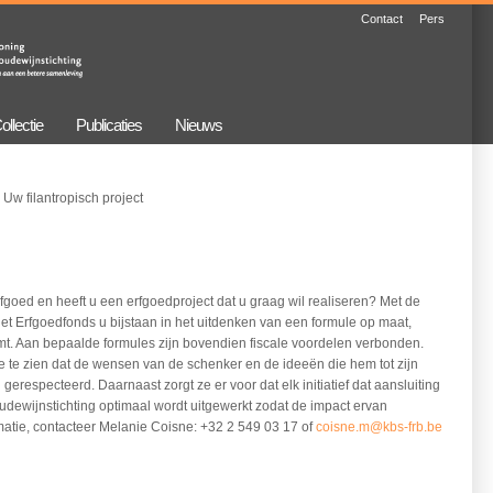
Contact
Pers
ollectie
Publicaties
Nieuws
 Uw filantropisch project
fgoed en heeft u een erfgoedproject dat u graag wil realiseren? Met de
et Erfgoedfonds u bijstaan in het uitdenken van een formule op maat,
external)
eemt. Aan bepaalde formules zijn bovendien fiscale voordelen verbonden.
e te zien dat de wensen van de schenker en de ideeën die hem tot zijn
 gerespecteerd. Daarnaast zorgt ze er voor dat elk initiatief dat aansluiting
udewijnstichting optimaal wordt uitgewerkt zodat de impact ervan
atie, contacteer Melanie Coisne: +32 2 549 03 17 of
coisne.m@kbs-frb.be