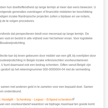
bben hun doeltreffendheid op lange termijn al meer dan eens bewezen. U
olgende generaties overdragen of financiële middelen ter beschikking
igen inzake filantropische projecten zullen u bijstaan en uw notaris,
ij de te volgen procedures.
sfonds dat perspectieven biedt voor mecenaat op lange termijn. De
gen vast en beslist in alle vrijheid over het beheer ervan. Voor logistieke
g Boudewijnstichting.
ectie kan bij leven gebeuren door middel van een gift; bij overlijden door
udewijnstichting in België inzake erfenisrechten voorkeurstarieven
 U kunt daarnaast ook een bedrag schenken. Giften vanuit België zijn
en gestort op het rekeningnummer 000-0000004-04 met de vermelding
m samen met anderen geld in te zamelen voor een bepaald doel. Samen
rden ondersteund.
 Handgift – Schenking – Legaat – Erfgoed schenken
(link is external)
 van een voorkeurstarief waardoor uw bijdrage maximaal ten goede komt.