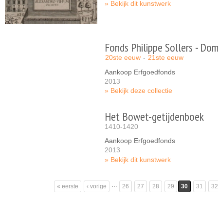
Bekijk dit kunstwerk
Fonds Philippe Sollers - Dom
20ste eeuw
21ste eeuw
Aankoop Erfgoedfonds
2013
Bekijk deze collectie
Het Bowet-getijdenboek
1410-1420
Aankoop Erfgoedfonds
2013
Bekijk dit kunstwerk
Pagina's
…
« eerste
‹ vorige
26
27
28
29
30
31
32