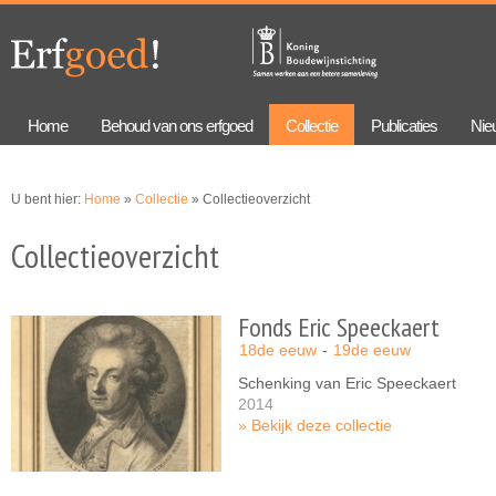
Overslaan
Skip to
en naar
navigation
de
algemene
inhoud
gaan
Home
Behoud van ons erfgoed
Collectie
Publicaties
Nie
U bent hier:
Home
»
Collectie
» Collectieoverzicht
Collectieoverzicht
Fonds Eric Speeckaert
18de eeuw
19de eeuw
Schenking van Eric Speeckaert
2014
Bekijk deze collectie