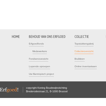
HOME
BEHOUD VAN ONS ERFGOED
COLLECTIE
Erfgoedfonds
Topstukkengalerij
Medewerkers
Collectieoverzicht
Fondsenoverzicht
Bruikleen
Lopende oproepen
Online inventarissen
Uw filantropisch project
copyright Koning Boudewijnstichting
Brederodestraat 21, B-1000 Brussel