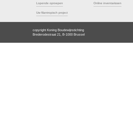
Lopende oproepen
Online inventarissen
Uw filantropisch project
copyright Koning Boudewijnstichting
Brederodestraat 21, B-1000 Brussel