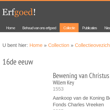
Overslaan
Skip to
en naar
navigation
de
algemene
inhoud
gaan
Home
Behoud van ons erfgoed
Collectie
Publicaties
Nie
U bent hier:
Home
»
Collection
»
Collectieovezich
16de eeuw
Bewening van Christus
Willem Key
1553
Aankoop van de Koning Bo
Fonds Charles Vreeken