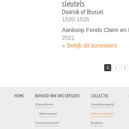
sleutels
Doornik of Brussel
1520-1535
Aankoop Fonds Claire en
2021
Bekijk dit kunstwerk
1
2
3
Pagina's
HOME
BEHOUD VAN ONS ERFGOED
COLLECTIE
Erfgoedfonds
Topstukkengalerij
Medewerkers
Collectieoverzicht
Fondsenoverzicht
Bruikleen