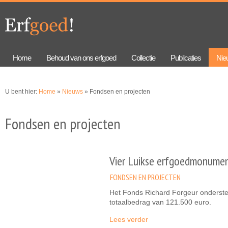
Overslaan
Skip to
en naar
navigation
de
algemene
inhoud
gaan
Home
Behoud van ons erfgoed
Collectie
Publicaties
Nie
U bent hier:
Home
»
Nieuws
» Fondsen en projecten
Fondsen en projecten
Vier Luikse erfgoedmonume
FONDSEN EN PROJECTEN
Het Fonds Richard Forgeur onderste
totaalbedrag van 121.500 euro.
Lees verder