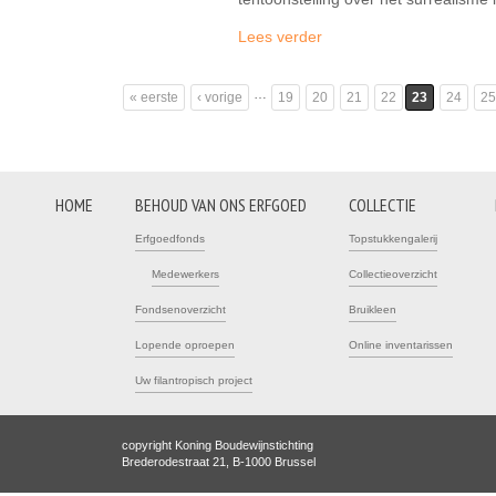
Lees verder
…
« eerste
‹ vorige
19
20
21
22
23
24
25
Pagina's
HOME
BEHOUD VAN ONS ERFGOED
COLLECTIE
Erfgoedfonds
Topstukkengalerij
Medewerkers
Collectieoverzicht
Fondsenoverzicht
Bruikleen
Lopende oproepen
Online inventarissen
Uw filantropisch project
copyright Koning Boudewijnstichting
Brederodestraat 21, B-1000 Brussel