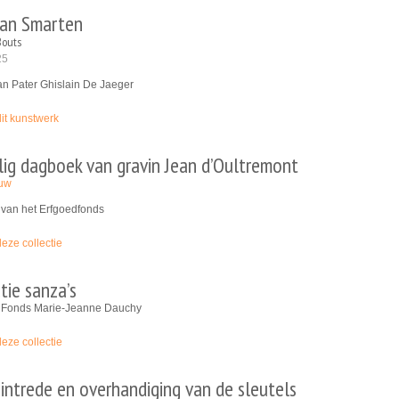
an Smarten
Bouts
25
an Pater Ghislain De Jaeger
dit kunstwerk
lig dagboek van gravin Jean d’Oultremont
euw
van het Erfgoedfonds
deze collectie
tie sanza’s
Fonds Marie-Jeanne Dauchy
deze collectie
 intrede en overhandiging van de sleutels