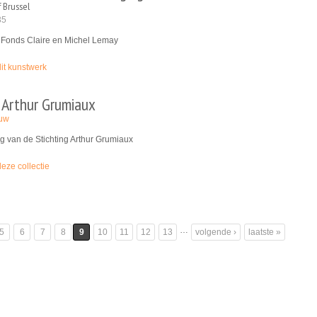
f Brussel
35
Fonds Claire en Michel Lemay
dit kunstwerk
 Arthur Grumiaux
euw
g van de Stichting Arthur Grumiaux
deze collectie
…
5
6
7
8
9
10
11
12
13
volgende ›
laatste »