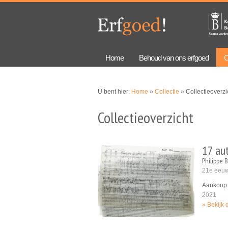
Overslaan
Skip to
en naar
navigation
de
algemene
inhoud
gaan
Home
Behoud van ons erfgoed
C
U bent hier:
Home
»
Collectie
» Collectieoverzi
Collectieoverzicht
17 aut
Philippe 
21e eeu
Aankoop 
2021
Bekijk 