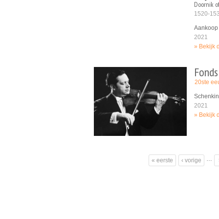
Doornik o
1520-15
Aankoop 
2021
Bekijk 
Fonds
20ste e
Schenkin
2021
Bekijk 
Pagina's
…
« eerste
‹ vorige