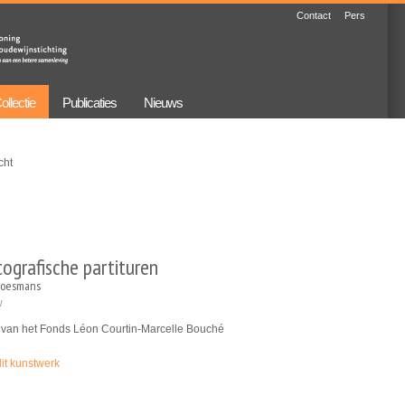
Contact
Pers
ollectie
Publicaties
Nieuws
cht
ografische partituren
Boesmans
w
van het Fonds Léon Courtin-Marcelle Bouché
dit kunstwerk