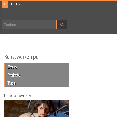
NL
FR
EN
Zoekveld
Kunstwerken per
Eeuw
Periode
Type
Fondsenwijzer