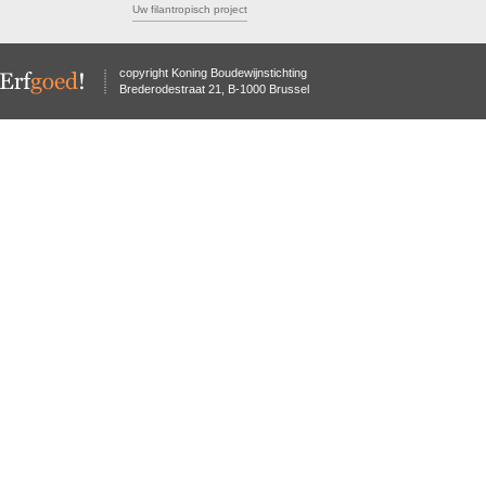
Uw filantropisch project
copyright Koning Boudewijnstichting
Brederodestraat 21, B-1000 Brussel