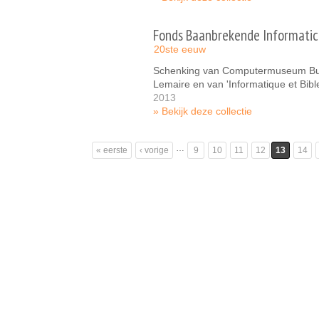
Fonds Baanbrekende Informatica
20ste eeuw
Schenking van Computermuseum Bu
Lemaire en van 'Informatique et Bibl
2013
Bekijk deze collectie
Pagina's
…
« eerste
‹ vorige
9
10
11
12
13
14