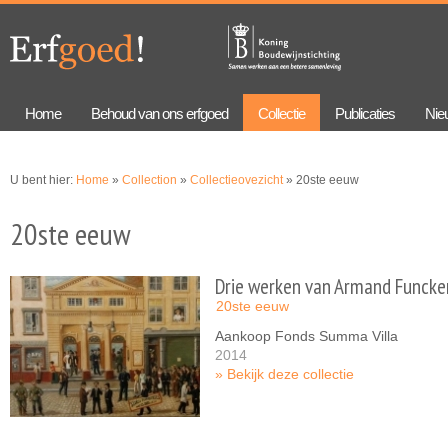
Overslaan
Skip to
en naar
navigation
de
algemene
inhoud
gaan
Home
Behoud van ons erfgoed
Collectie
Publicaties
Nie
U bent hier:
Home
»
Collection
»
Collectieovezicht
» 20ste eeuw
20ste eeuw
Drie werken van Armand Funcke
20ste eeuw
Aankoop Fonds Summa Villa
2014
Bekijk deze collectie