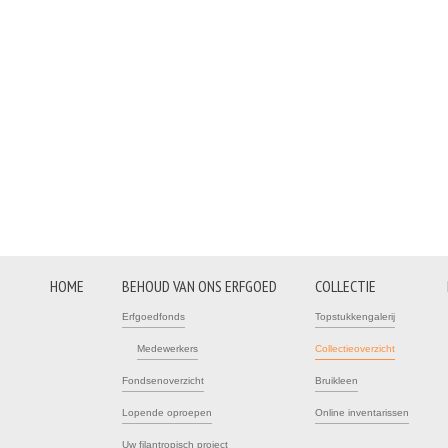
HOME
BEHOUD VAN ONS ERFGOED
COLLECTIE
Erfgoedfonds
Topstukkengalerij
Medewerkers
Collectieoverzicht
Fondsenoverzicht
Bruikleen
Lopende oproepen
Online inventarissen
Uw filantropisch project