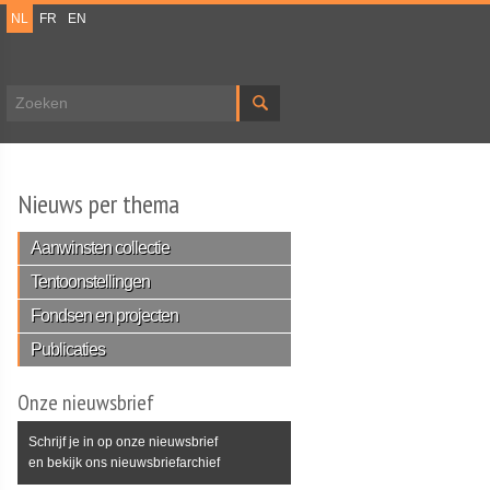
NL
FR
EN
Zoekveld
Nieuws per thema
Aanwinsten collectie
Tentoonstellingen
Fondsen en projecten
Publicaties
Onze nieuwsbrief
Schrijf je in op onze nieuwsbrief
en bekijk ons nieuwsbriefarchief