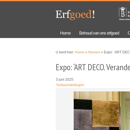
Overslaan
Skip to
en naar
navigation
de
algemene
inhoud
gaan
Home
Behoud van ons erfgoed
C
U bent hier:
Home
»
Nieuws
» Expo: ‘ART DECO
Expo: ‘ART DECO. Verande
3 juni 2025
Tentoonstellingen