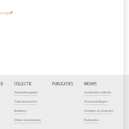
 stijl
(link is external)
ED
COLLECTIE
PUBLICATIES
NIEUWS
Topstukkengalerij
Aanwinsten collectie
Collectieoverzicht
Tentoonstellingen
Bruikleen
Fondsen en projecten
Online inventarissen
Publicaties