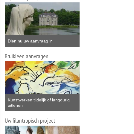
Dien nu uw aanvraag in
Bruikleen aanvragen
Kunstwerken tijdelijk of langdurig
uitlenen
Uw filantropisch project