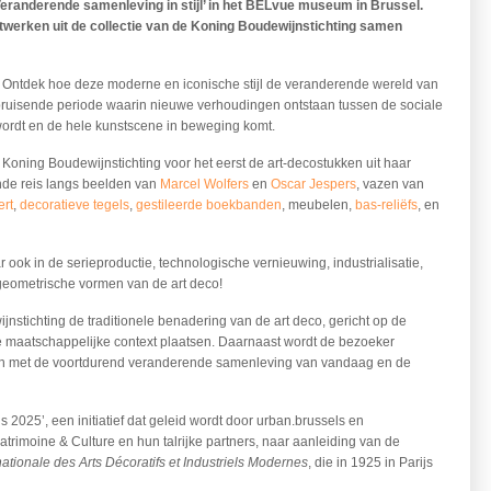
Veranderende samenleving in stijl’ in het BELvue museum in Brussel.
stwerken uit de collectie van de Koning Boudewijnstichting samen
o. Ontdek hoe deze moderne en iconische stijl de veranderende wereld van
bruisende periode waarin nieuwe verhoudingen ontstaan tussen de sociale
wordt en de hele kunstscene in beweging komt.
 Koning Boudewijnstichting voor het eerst de art-decostukken uit haar
nde reis langs beelden van
Marcel Wolfers
en
Oscar Jespers
, vazen van
ert
,
decoratieve tegels
,
gestileerde boekbanden
, meubelen,
bas-reliëfs
, en
r ook in de serieproductie, technologische vernieuwing, industrialisatie,
 geometrische vormen van de art deco!
jnstichting de traditionele benadering van de art deco, gericht op de
re maatschappelijke context plaatsen. Daarnaast wordt de bezoeker
len met de voortdurend veranderende samenleving van vandaag en de
s 2025’, een initiatief dat geleid wordt door urban.brussels en
trimoine & Culture en hun talrijke partners, naar aanleiding van de
nationale des Arts Décoratifs et Industriels Modernes
, die in 1925 in Parijs