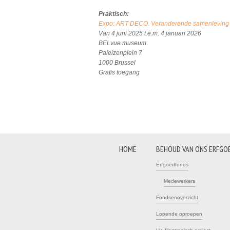
Praktisch:
Expo: ART DECO. Veranderende samenleving in
Van 4 juni 2025 t.e.m. 4 januari 2026
BELvue museum
Paleizenplein 7
1000 Brussel
Gratis toegang
HOME
BEHOUD VAN ONS ERFGO
Erfgoedfonds
Medewerkers
Fondsenoverzicht
Lopende oproepen