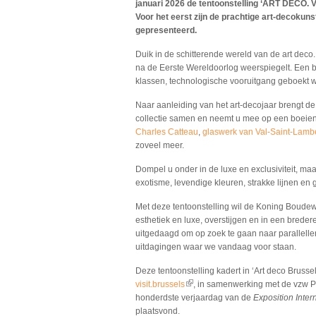
januari 2026 de tentoonstelling ‘ART DECO. 
Voor het eerst zijn de prachtige art-decokun
gepresenteerd.
Duik in de schitterende wereld van de art dec
na de Eerste Wereldoorlog weerspiegelt. Een 
klassen, technologische vooruitgang geboekt 
Naar aanleiding van het art-decojaar brengt de
collectie samen en neemt u mee op een boeie
Charles Catteau
,
glaswerk van Val-Saint-Lamb
zoveel meer.
Dompel u onder in de luxe en exclusiviteit, maa
exotisme, levendige kleuren, strakke lijnen en
Met deze tentoonstelling wil de Koning Boudewi
esthetiek en luxe, overstijgen en in een brede
uitgedaagd om op zoek te gaan naar parallel
uitdagingen waar we vandaag voor staan.
Deze tentoonstelling kadert in ‘Art deco Brussel
visit.brussels
, in samenwerking met de vzw Pa
(link is external)
honderdste verjaardag van de
Exposition Inter
plaatsvond.