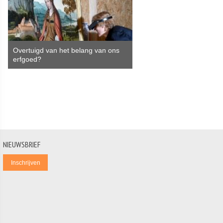
Overtuigd van het belang van ons
erfgoed?
NIEUWSBRIEF