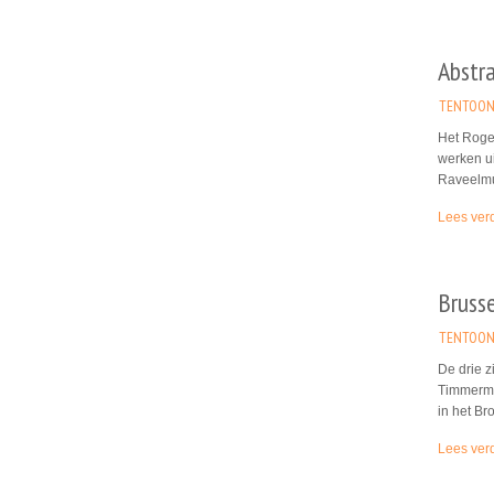
Abstra
TENTOON
Het Roge
werken ui
Raveelmu
Lees ver
Bruss
TENTOON
De drie z
Timmerma
in het Br
Lees ver