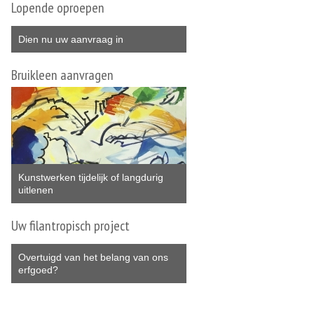
Lopende oproepen
Dien nu uw aanvraag in
Bruikleen aanvragen
Kunstwerken tijdelijk of langdurig
uitlenen
Uw filantropisch project
Overtuigd van het belang van ons
erfgoed?