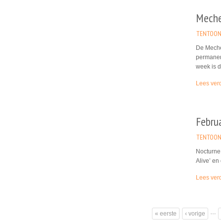
Meche
TENTOON
De Meche
permanen
week is d
Lees ver
Februa
TENTOON
Nocturne 
Alive’ en
Lees ver
…
« eerste
‹ vorige