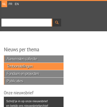
NL
FR
EN
Zoeken
Zoekveld
Nieuws per thema
Aanwinsten collectie
Tentoonstellingen
Fondsen en projecten
Publicaties
Onze nieuwsbrief
Schrijf je in op onze nieuwsbrief
en bekijk ons nieuwsbriefarchief