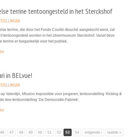
lse terrine tentoongesteld in het Sterckshof
STELLINGEN
lse terrine, die door het Fonds Courtin-Bouché aangekocht werd, zal
t tentoongesteld worden in het zilvermuseum Sterckshof. Vanaf deze
e terrine er toegankelijk voor het publiek.
der
ri in BELvue!
STELLINGEN
op Valentijn, Mission Impossible voor jongeren, tentoonstelling ‘Kicking &
 de doe-tentoonstelling ‘De Democratie-Fabriek’.
der
46
47
48
49
50
51
52
53
54
volgende ›
laatste »