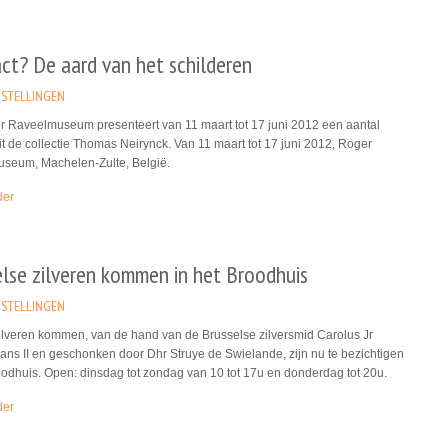
ct? De aard van het schilderen
STELLINGEN
r Raveelmuseum presenteert van 11 maart tot 17 juni 2012 een aantal
t de collectie Thomas Neirynck. Van 11 maart tot 17 juni 2012, Roger
seum, Machelen-Zulte, België.
der
else zilveren kommen in het Broodhuis
STELLINGEN
ilveren kommen, van de hand van de Brusselse zilversmid Carolus Jr
ns II en geschonken door Dhr Struye de Swielande, zijn nu te bezichtigen
oodhuis. Open: dinsdag tot zondag van 10 tot 17u en donderdag tot 20u.
der