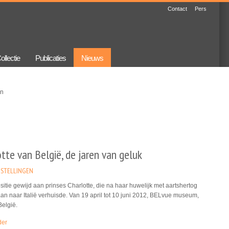
Contact
Pers
ollectie
Publicaties
Nieuws
en
tte van België, de jaren van geluk
STELLINGEN
itie gewijd aan prinses Charlotte, die na haar huwelijk met aartshertog
an naar Italië verhuisde. Van 19 april tot 10 juni 2012, BELvue museum,
België.
der