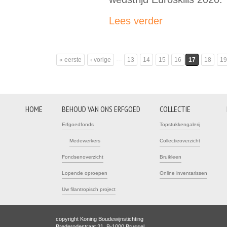
Lees verder
…
« eerste
‹ vorige
13
14
15
16
17
18
19
Pagina's
HOME
BEHOUD VAN ONS ERFGOED
COLLECTIE
Erfgoedfonds
Topstukkengalerij
Medewerkers
Collectieoverzicht
Fondsenoverzicht
Bruikleen
Lopende oproepen
Online inventarissen
Uw filantropisch project
copyright Koning Boudewijnstichting
Brederodestraat 21, B-1000 Brussel