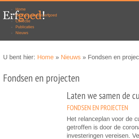
Overslaan
Skip to
Home
en naar
navigation
Behoud van ons erfgoed
de
Collectie
algemene
Publicaties
inhoud
Nieuws
gaan
U bent hier:
Home
»
Nieuws
» Fondsen en projec
Fondsen en projecten
Laten we samen de cu
FONDSEN EN PROJECTEN
Het relanceplan voor de cu
getroffen is door de corona
investeringen vereisen. Ve