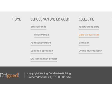
HOME
BEHOUD VAN ONS ERFGOED
COLLECTIE
Erfgoedfonds
Topstukkengalerij
Medewerkers
Collectieoverzicht
Fondsenoverzicht
Bruikleen
Lopende oproepen
Online inventarissen
Uw filantropisch project
copyright Koning Boudewijnstichting
Brederodestraat 21, B-1000 Brussel