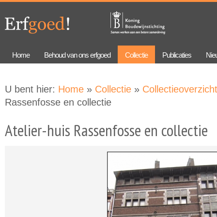
Overslaan
Skip to
en naar
navigation
de
algemene
inhoud
gaan
Home
Behoud van ons erfgoed
Collectie
Publicaties
Nie
U bent hier:
Home
»
Collectie
»
Collectieoverzich
Rassenfosse en collectie
Atelier-huis Rassenfosse en collectie