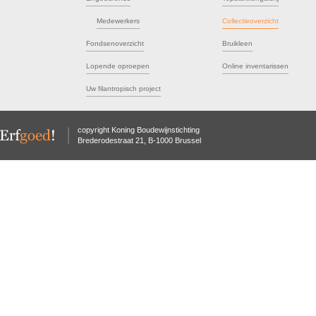
Medewerkers
Collectieoverzicht
Fondsenoverzicht
Bruikleen
Lopende oproepen
Online inventarissen
Uw filantropisch project
copyright Koning Boudewijnstichting
Brederodestraat 21, B-1000 Brussel