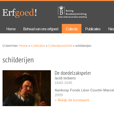
Overslaan
Skip to
en naar
navigation
de
algemene
inhoud
gaan
Home
Behoud van ons erfgoed
Collectie
Publicaties
Nie
U bent hier:
Home
»
Collection
»
Collectieovezicht
» schilderijen
schilderijen
De doedelzakspeler
Jacob Jordaens
1640-1645
Aankoop Fonds Léon Courtin-Marce
2009
Bekijk dit kunstwerk