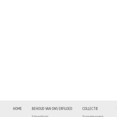
HOME
BEHOUD VAN ONS ERFGOED
COLLECTIE
Erfgoedfonds
Topstukkengalerij