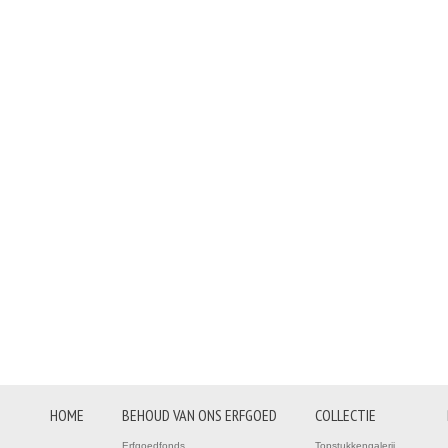
HOME
BEHOUD VAN ONS ERFGOED
COLLECTIE
Erfgoedfonds
Topstukkengalerij