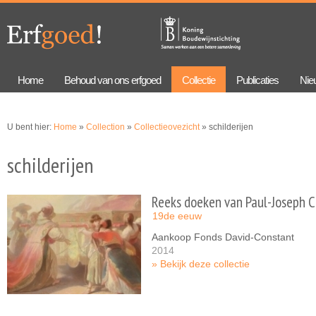
Overslaan
Skip to
en naar
navigation
de
algemene
inhoud
gaan
Home
Behoud van ons erfgoed
Collectie
Publicaties
Nie
U bent hier:
Home
»
Collection
»
Collectieovezicht
» schilderijen
schilderijen
Reeks doeken van Paul-Joseph 
19de eeuw
Aankoop Fonds David-Constant
2014
Bekijk deze collectie