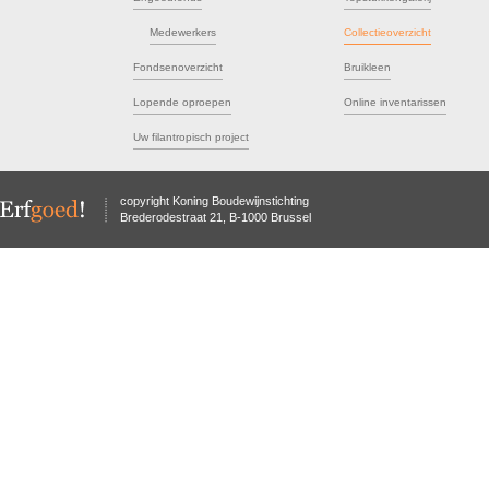
Medewerkers
Collectieoverzicht
Fondsenoverzicht
Bruikleen
Lopende oproepen
Online inventarissen
Uw filantropisch project
copyright Koning Boudewijnstichting
Brederodestraat 21, B-1000 Brussel