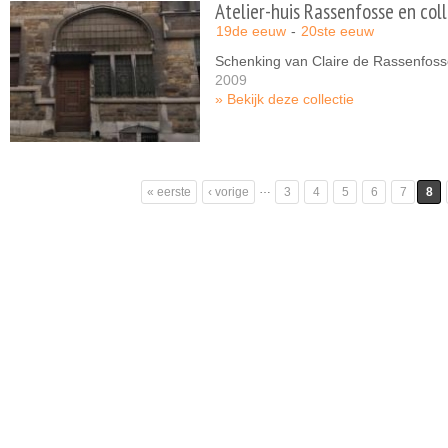
Atelier-huis Rassenfosse en coll
19de eeuw
20ste eeuw
Schenking van Claire de Rassenfos
2009
Bekijk deze collectie
Pagina's
…
« eerste
‹ vorige
3
4
5
6
7
8