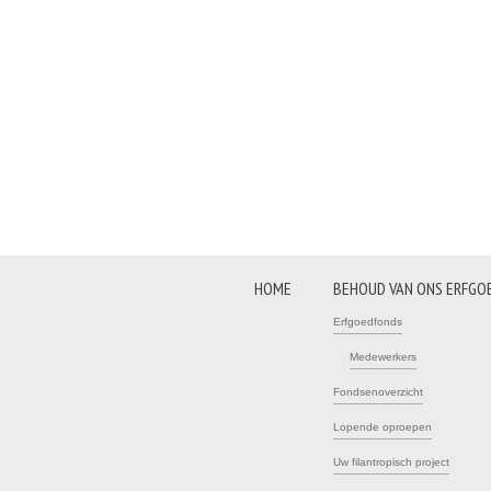
HOME
BEHOUD VAN ONS ERFGO
Erfgoedfonds
Medewerkers
Fondsenoverzicht
Lopende oproepen
Uw filantropisch project