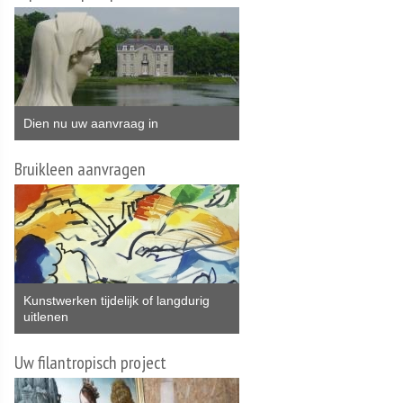
Dien nu uw aanvraag in
Bruikleen aanvragen
Kunstwerken tijdelijk of langdurig
uitlenen
Uw filantropisch project