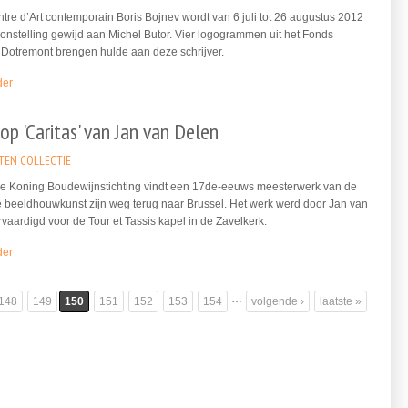
ntre d’Art contemporain Boris Bojnev wordt van 6 juli tot 26 augustus 2012
onstelling gewijd aan Michel Butor. Vier logogrammen uit het Fonds
 Dotremont brengen hulde aan deze schrijver.
der
p 'Caritas' van Jan van Delen
TEN COLLECTIE
de Koning Boudewijnstichting vindt een 17de-eeuws meesterwerk van de
 beeldhouwkunst zijn weg terug naar Brussel. Het werk werd door Jan van
vaardigd voor de Tour et Tassis kapel in de Zavelkerk.
der
…
148
149
150
151
152
153
154
volgende ›
laatste »