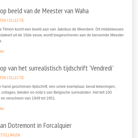
op beeld van de Meester van Waha
TEN COLLECTIE
s Tilmon kocht een beeld aan van Jakobus de Meerdere. Dit middeleeuws
t dateert uit de 16de eeuw, wordt toegeschreven aan de beroemde Meester
a.
der
p van het surrealistisch tijdschrift 'Vendredi'
TEN COLLECTIE
e hand geschreven tijdschrift, een uniek exemplaar, bevat tekeningen,
 collages, teksten en nota’s van Belgische surrealisten. Het telt 100
en verscheen van 1949 tot 1951.
der
ian Dotremont in Forcalquier
STELLINGEN