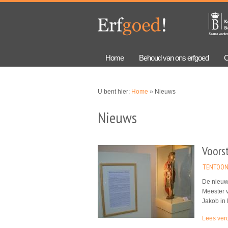
Overslaan
Skip to
en naar
navigation
de
algemene
inhoud
gaan
Home
Behoud van ons erfgoed
C
U bent hier:
Home
» Nieuws
Nieuws
Voors
TENTOON
De nieuw
Meester v
Jakob in
Lees ver