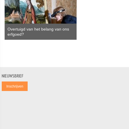
Overtuigd van het belang van ons
erfgoed?
NIEUWSBRIEF