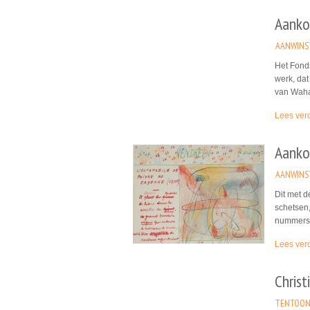
Aanko
AANWINS
Het Fond
werk, da
van Wah
Lees ver
Aankoo
AANWINS
Dit met d
schetsen,
nummers 
Lees ver
Christ
TENTOON