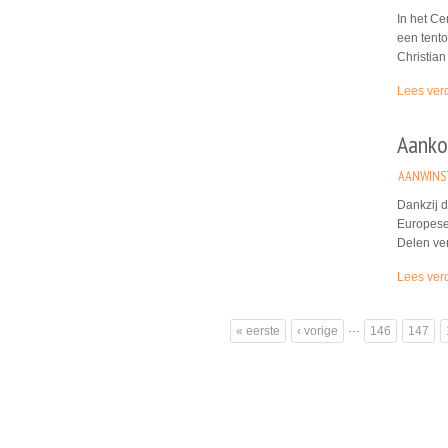
In het Ce
een tento
Christian
Lees ver
Aankoo
AANWINS
Dankzij 
Europese
Delen ver
Lees ver
Pagina's
…
« eerste
‹ vorige
146
147