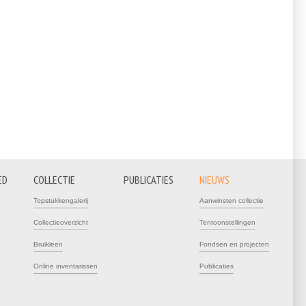
ED
COLLECTIE
PUBLICATIES
NIEUWS
Topstukkengalerij
Aanwinsten collectie
Collectieoverzicht
Tentoonstellingen
Bruikleen
Fondsen en projecten
Online inventarissen
Publicaties