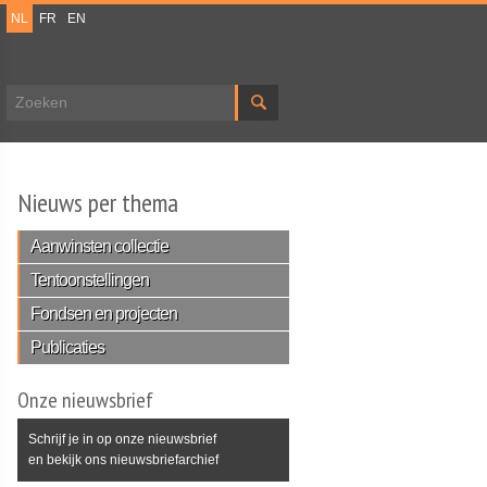
NL
FR
EN
Zoekveld
Nieuws per thema
Aanwinsten collectie
Tentoonstellingen
Fondsen en projecten
Publicaties
Onze nieuwsbrief
Schrijf je in op onze nieuwsbrief
en bekijk ons nieuwsbriefarchief