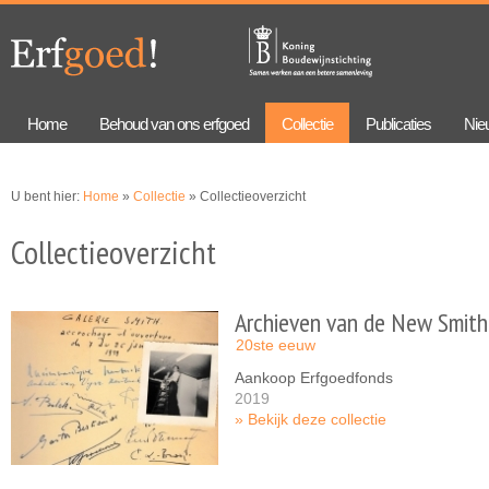
Overslaan
Skip to
en naar
navigation
de
algemene
inhoud
gaan
Home
Behoud van ons erfgoed
Collectie
Publicaties
Nie
U bent hier:
Home
»
Collectie
» Collectieoverzicht
Collectieoverzicht
Archieven van de New Smith
20ste eeuw
Aankoop Erfgoedfonds
2019
Bekijk deze collectie