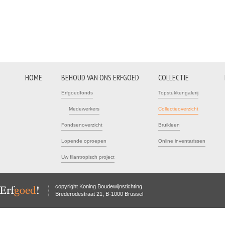
HOME
BEHOUD VAN ONS ERFGOED
COLLECTIE
Erfgoedfonds
Topstukkengalerij
Medewerkers
Collectieoverzicht
Fondsenoverzicht
Bruikleen
Lopende oproepen
Online inventarissen
Uw filantropisch project
copyright Koning Boudewijnstichting
Brederodestraat 21, B-1000 Brussel