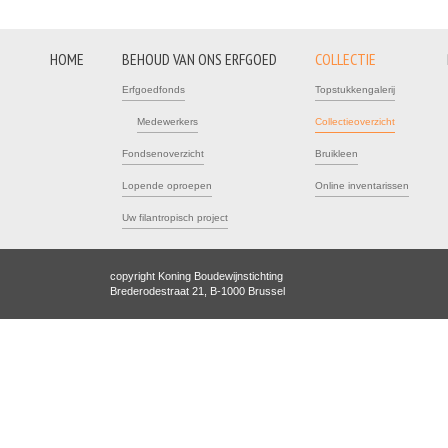
HOME
BEHOUD VAN ONS ERFGOED
COLLECTIE
Erfgoedfonds
Topstukkengalerij
Medewerkers
Collectieoverzicht
Fondsenoverzicht
Bruikleen
Lopende oproepen
Online inventarissen
Uw filantropisch project
copyright Koning Boudewijnstichting
Brederodestraat 21, B-1000 Brussel