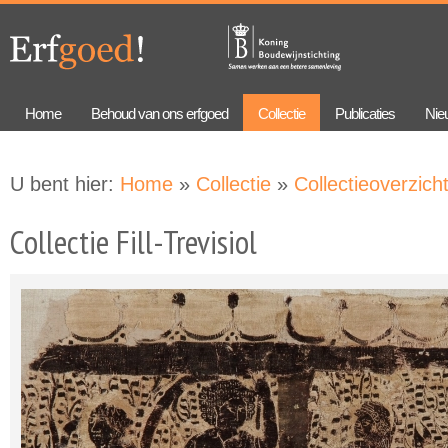
Overslaan
Skip to
en naar
navigation
de
algemene
inhoud
gaan
Home
Behoud van ons erfgoed
Collectie
Publicaties
Nie
U bent hier:
Home
»
Collectie
»
Collectieoverzich
Collectie Fill-Trevisiol