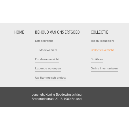
HOME
BEHOUD VAN ONS ERFGOED
COLLECTIE
Erfgoedfonds
Topstukkengalerij
Medewerkers
Collectieoverzicht
Fondsenoverzicht
Bruikleen
Lopende oproepen
Online inventarissen
Uw filantropisch project
copyright Koning Boudewijnstichting
Brederodestraat 21, B-1000 Brussel