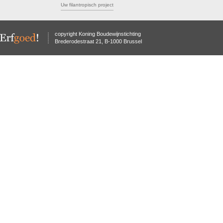
Uw filantropisch project
copyright Koning Boudewijnstichting
Brederodestraat 21, B-1000 Brussel