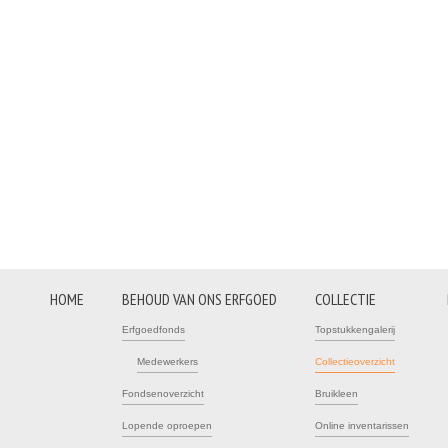
HOME
BEHOUD VAN ONS ERFGOED
COLLECTIE
Erfgoedfonds
Topstukkengalerij
Medewerkers
Collectieoverzicht
Fondsenoverzicht
Bruikleen
Lopende oproepen
Online inventarissen