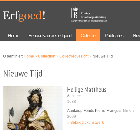
Overslaan
Skip to
en naar
navigation
de
algemene
inhoud
gaan
Home
Behoud van ons erfgoed
Collectie
Publicaties
Nie
U bent hier:
Home
»
Collection
»
Collectieovezicht
» Nieuwe Tijd
Nieuwe Tijd
Heilige Mattheus
Anoniem
1688
Aankoop Fonds Pierre-François Tilmon
2009
Bekijk dit kunstwerk