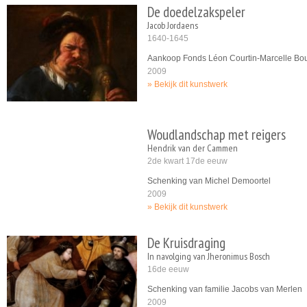
De doedelzakspeler
Jacob Jordaens
1640-1645
Aankoop Fonds Léon Courtin-Marcelle Bo
2009
Bekijk dit kunstwerk
Woudlandschap met reigers
Hendrik van der Cammen
2de kwart 17de eeuw
Schenking van Michel Demoortel
2009
Bekijk dit kunstwerk
De Kruisdraging
In navolging van Jheronimus Bosch
16de eeuw
Schenking van familie Jacobs van Merlen
2009