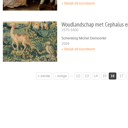
Bekijk dit kunstwerk
Woudlandschap met Cephalus en
1575-1600
Schenking Michel Demoortel
2009
Bekijk dit kunstwerk
Pagina's
…
« eerste
‹ vorige
12
13
14
15
16
17