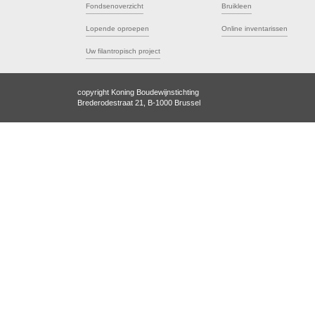
Fondsenoverzicht
Bruikleen
Lopende oproepen
Online inventarissen
Uw filantropisch project
copyright Koning Boudewijnstichting
Brederodestraat 21, B-1000 Brussel