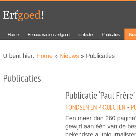
Overslaan
Skip to
en naar
navigation
de
algemene
inhoud
gaan
Home
Behoud van ons erfgoed
Collectie
Publicaties
Nie
U bent hier:
Home
»
Nieuws
» Publicaties
Publicaties
Publicatie ‘Paul Frère’
FONDSEN EN PROJECTEN
P
Een meer dan 260 pagina’s
gewijd aan één van de be
bekendste autojournalisten