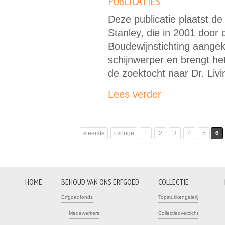
PUBLICATIES
Deze publicatie plaatst de
Stanley, die in 2001 door
Boudewijnstichting aangek
schijnwerper en brengt he
de zoektocht naar Dr. Livi
Lees verder
« eerste
‹ vorige
1
2
3
4
5
6
Pagina's
HOME
BEHOUD VAN ONS ERFGOED
COLLECTIE
Erfgoedfonds
Topstukkengalerij
Medewerkers
Collectieoverzicht