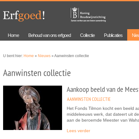
Overslaan
Skip to
en naar
navigation
de
algemene
inhoud
gaan
Home
Behoud van ons erfgoed
Collectie
Publicaties
Nie
U bent hier:
Home
»
Nieuws
» Aanwinsten collectie
Aanwinsten collectie
Aankoop beeld van de Mees
AANWINSTEN COLLECTIE
Het Fonds Tilmon kocht een beeld a
middeleeuws werk, dat dateert uit 
aan de beroemde Meester van Waha
Lees verder