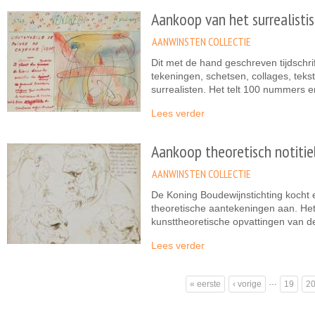
Aankoop van het surrealistisc
AANWINSTEN COLLECTIE
Dit met de hand geschreven tijdschri
tekeningen, schetsen, collages, teks
surrealisten. Het telt 100 nummers 
Lees verder
Aankoop theoretisch notiti
AANWINSTEN COLLECTIE
De Koning Boudewijnstichting kocht 
theoretische aantekeningen aan. Het 
kunsttheoretische opvattingen van d
Lees verder
Pagina's
…
« eerste
‹ vorige
19
2