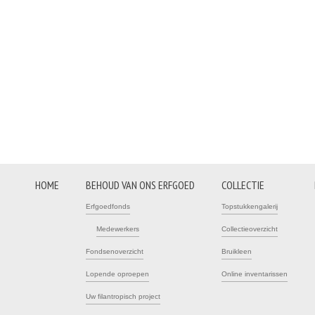
HOME
BEHOUD VAN ONS ERFGOED
COLLECTIE
Erfgoedfonds
Topstukkengalerij
Medewerkers
Collectieoverzicht
Fondsenoverzicht
Bruikleen
Lopende oproepen
Online inventarissen
Uw filantropisch project