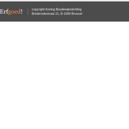
copyright Koning Boudewijnstichting
Brederodestraat 21, B-1000 Brussel