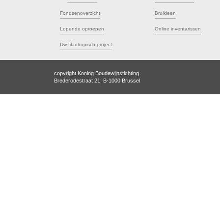
Fondsenoverzicht
Bruikleen
Lopende oproepen
Online inventarissen
Uw filantropisch project
copyright Koning Boudewijnstichting
Brederodestraat 21, B-1000 Brussel