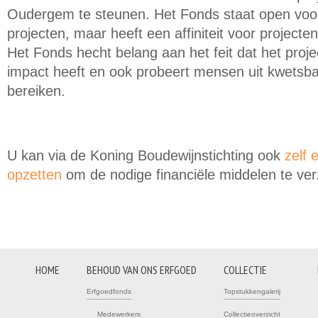
Oudergem te steunen.
Het Fonds staat open voor 
projecten, maar heeft een affiniteit voor projecte
Het Fonds hecht belang aan het feit dat het proje
impact heeft en ook probeert mensen uit kwetsba
bereiken.
U kan via de Koning Boudewijnstichting ook
zelf 
opzetten
om de nodige financiële middelen te ve
HOME
BEHOUD VAN ONS ERFGOED
COLLECTIE
Erfgoedfonds
Topstukkengalerij
Medewerkers
Collectieoverzicht