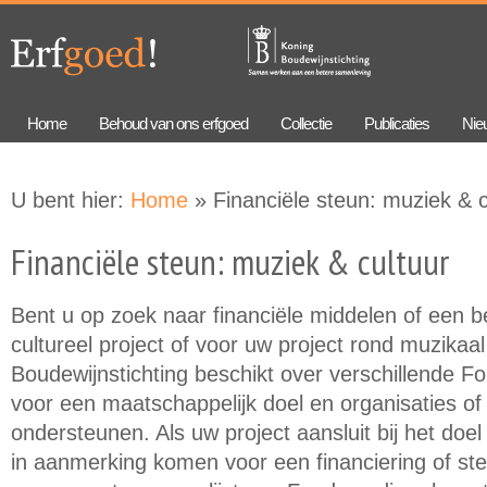
Overslaan
Skip to
en naar
navigation
de
algemene
inhoud
gaan
Home
Behoud van ons erfgoed
Collectie
Publicaties
Nie
U bent hier:
Home
» Financiële steun: muziek & c
Financiële steun: muziek & cultuur
Bent u op zoek naar financiële middelen of een b
cultureel project of voor uw project rond muzikaa
Boudewijnstichting beschikt over verschillende Fo
voor een maatschappelijk doel en organisaties of 
ondersteunen. Als uw project aansluit bij het doe
in aanmerking komen voor een financiering of ste