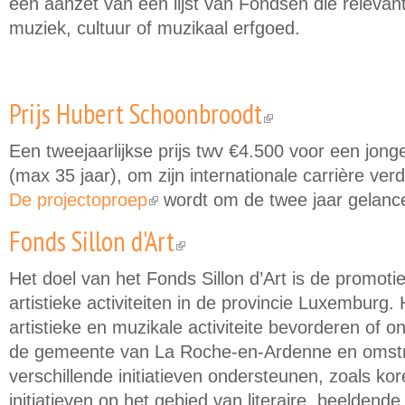
een aanzet van een lijst van Fondsen die relevant
muziek, cultuur of muzikaal erfgoed.
Prijs Hubert Schoonbroodt
(link is external)
Een tweejaarlijkse prijs twv €4.500 voor een jonge
(max 35 jaar), om zijn internationale carrière ver
De projectoproep
wordt om de twee jaar gelanc
(link is external)
Fonds Sillon d'Art
(link is external)
Het doel van het Fonds Sillon d’Art is de promotie
artistieke activiteiten in de provincie Luxemburg. H
artistieke en muzikale activiteite bevorderen of o
de gemeente van La Roche-en-Ardenne en omstr
verschillende initiatieven ondersteunen, zoals k
initiatieven op het gebied van literaire, beeldende