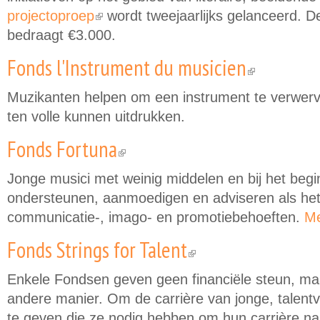
projectoproep
wordt tweejaarlijks gelanceerd. 
(link is external)
bedraagt €3.000.
Fonds l'Instrument du musicien
(link is exter
Muzikanten helpen om een instrument te verwerve
ten volle kunnen uitdrukken.
Fonds Fortuna
(link is external)
Jonge musici met weinig middelen en bij het begi
ondersteunen, aanmoedigen en adviseren als he
communicatie-, imago- en promotiebehoeften.
Me
Fonds Strings for Talent
(link is external)
Enkele Fondsen geven geen financiële steun, ma
andere manier. Om de carrière van jonge, talent
te geven die ze nodig hebben om hun carrière naa