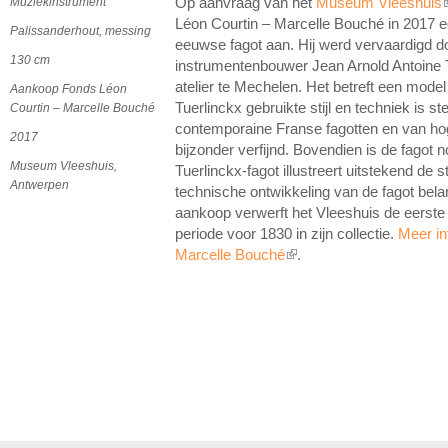
Muziekinstrument
Op aanvraag van het
Museum Vleeshuis
(
Léon Courtin – Marcelle Bouché in 2017 e
Palissanderhout, messing
eeuwse fagot aan. Hij werd vervaardigd d
130 cm
instrumentenbouwer Jean Arnold Antoine T
atelier te Mechelen. Het betreft een mode
Aankoop Fonds Léon
Tuerlinckx gebruikte stijl en techniek is s
Courtin – Marcelle Bouché
contemporaine Franse fagotten en van hoge
2017
bijzonder verfijnd. Bovendien is de fagot n
Museum Vleeshuis,
Tuerlinckx-fagot illustreert uitstekend de
Antwerpen
technische ontwikkeling van de fagot be
aankoop verwerft het Vleeshuis de eerste
periode voor 1830 in zijn collectie.
Meer in
Marcelle Bouché
.
(link is external)