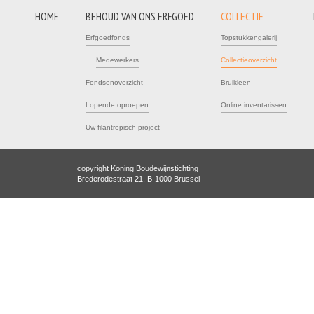
HOME
BEHOUD VAN ONS ERFGOED
COLLECTIE
Erfgoedfonds
Topstukkengalerij
Medewerkers
Collectieoverzicht
Fondsenoverzicht
Bruikleen
Lopende oproepen
Online inventarissen
Uw filantropisch project
copyright Koning Boudewijnstichting
Brederodestraat 21, B-1000 Brussel