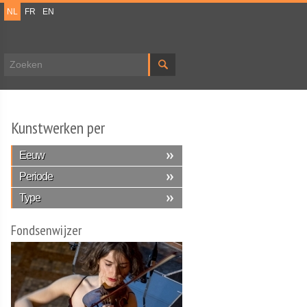
NL
FR
EN
Zoekveld
Kunstwerken per
Eeuw
Periode
Type
Fondsenwijzer