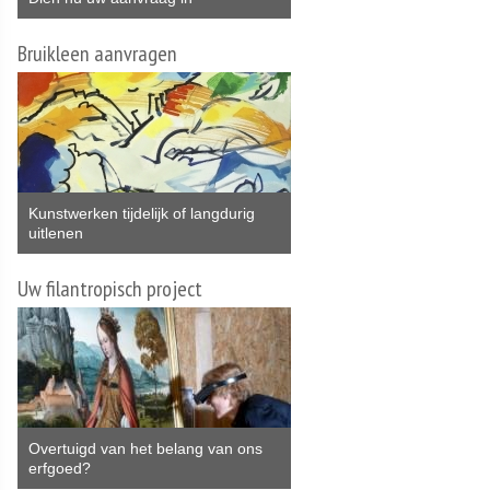
Bruikleen aanvragen
Kunstwerken tijdelijk of langdurig
uitlenen
Uw filantropisch project
Overtuigd van het belang van ons
erfgoed?