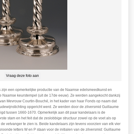
Vraag deze foto aan
 zijn een opmerkelijke productie van de Naamse edelsmeedkunst en
e Naamse keurstempel (uit de 17de eeuw). Ze werden aangekocht dankzij
d van Mevrouw Courtin-Bouché, in het kader van haar Fonds op naam dat
udewijnstichting opgericht werd. Ze werden door de zilversmid Guillaume
gd tussen 1660-1670. Opmerkelijk aan dit paar kandelaars is de
ste stam en het feit dat de zeslobbige structuur zowel op de voet als op
 de vetvanger te zien is. Beide kandelaars zijn tevens voorzien van elk vier
roonde letters W en P staan voor de initialen van de zilversmid: Guillaume