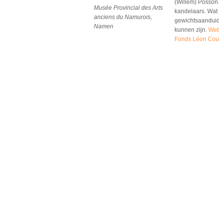
(Willem) Posson.
Musée Provincial des Arts
kandelaars. Wat d
anciens du Namurois,
gewichtsaanduid
Namen
kunnen zijn.
Web
Fonds Léon Cour