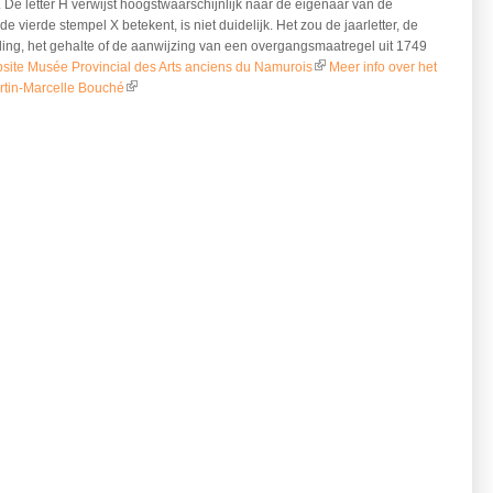
 De letter H verwijst hoogstwaarschijnlijk naar de eigenaar van de
e vierde stempel X betekent, is niet duidelijk. Het zou de jaarletter, de
ing, het gehalte of de aanwijzing van een overgangsmaatregel uit 1749
site Musée Provincial des Arts anciens du Namurois
Meer info over het
(link is external)
tin-Marcelle Bouché
(link is external)