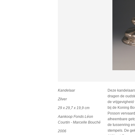
Kandelaar
Deze kandelaars
dragen de oudst
Zilver
de vrijgevighei
bij de Koning Bo
29 x 29,7 x 19,9 cm
Posson vervaardi
Aankoop Fonds Léon
afneembare getor
Courtin - Marcelle Bouché
de tussenring en
stempels. De gek
2006