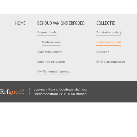
HOME
BEHOUD VAN ONS ERFGOED
COLLECTIE
Erfgoedfonds
Topstukkengalerij
Medewerkers
Collectieoverzicht
Fondsenoverzicht
Bruikleen
Lopende oproepen
Online inventarissen
Uw filantropisch project
copyright Koning Boudewijnstichting
Brederodestraat 21, B-1000 Brussel