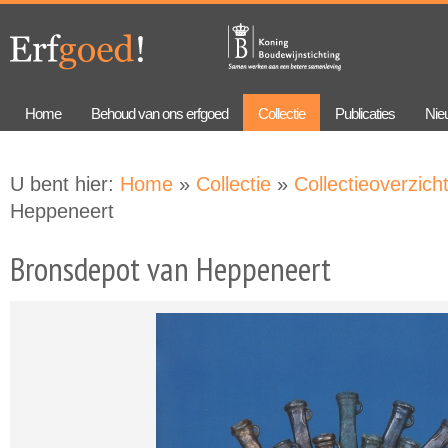
Overslaan
Skip to
en naar
navigation
de
algemene
inhoud
gaan
Home
Behoud van ons erfgoed
Collectie
Publicaties
Nie
U bent hier:
Home
»
Collectie
»
Collectieoverzich
Heppeneert
Bronsdepot van Heppeneert