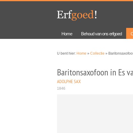
Overslaan
Skip to
en naar
navigation
de
algemene
inhoud
gaan
Home
Behoud van ons erfgoed
C
U bent hier:
Home
»
Collectie
» Baritonsaxofoo
Baritonsaxofoon in Es v
ADOLPHE SAX
1846