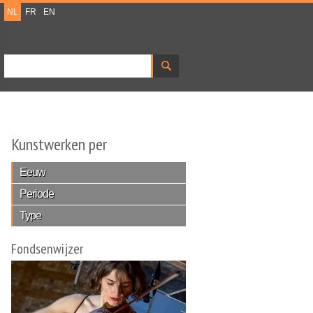
NL
FR
EN
Zoeken
Zoekveld
Kunstwerken per
Eeuw
Periode
Type
Fondsenwijzer