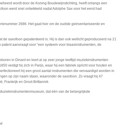
 beheerd wordt door de Koning Boudewijnstichting, heeft onlangs een
xofoon werd snel ontwikkeld nadat Adolphe Sax voor het eerst had
 serienummer 2686. Het gaat hier om de oudste geïnventariseerde en
t de saxofoon gepatenteerd is. Hij is dan ook wellicht geproduceerd na 21
patent aanvraagt voor “een systeem voor blaasinstrumenten, de
oren in Dinant en leert al op zeer jonge leeftijd muziekinstrumenten
850 vestigt hij zich in Parijs, waar hij een fabriek opricht voor houten en
 perfectioneert hij een groot aantal instrumenten die vervaardigd worden in
ndingen op zijn naam staan, waaronder de saxofoon. Zo vraagt hij 47
ë, Frankrijk en Groot-Brittannië.
 Muziekinstrumentenmuseum, dat één van de belangrijkste
hé