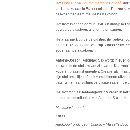
Het
Fonds Leon Courtin-Marcelle Bouché
, dat
baritonsaxofoon in Es aangekocht. Dit type sa
geëxperimenteerd met de bassaxofoon.
Het instrument dateert uit 1846 en draagt het
bewaarde saxofoon, alle formaten samen.
Het waarmerk op de geluidstrechter betekent da
maart 1846, de datum waarop Adolphe Sax een 
zogenaamde saxofoons”.
Antoine-Joseph (Adolphe) Sax wordt in 1814 geb
bouwen in de ateliers van zijn vader. Kort voor 1
koperen blaasinstrumenten. Creatief als hij is,
zijn ateliers. Hij heeft ook verschillende uitvi
patenten en aanvullingscertificaten aan in Belgi
De saxofoon zal tentoongesteld worden in het
instrumentencollecties van Adolphe Sax bezit.
Muziekinstrument
Koper
Aankoop Fonds Léon Courtin – Marcelle Bouc