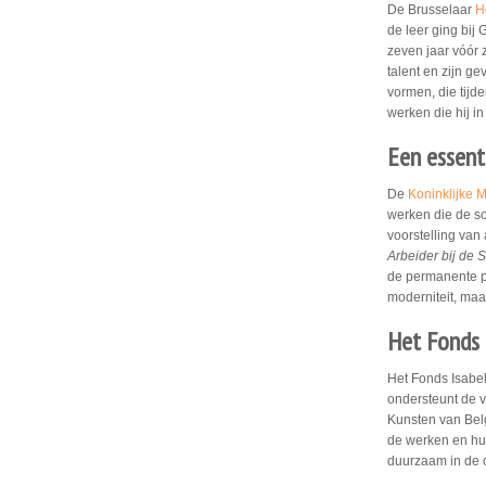
De Brusselaar
H
de leer ging bij
zeven jaar vóór z
talent en zijn g
vormen, die tijde
werken die hij in
Een essent
De
Koninklijke 
werken die de so
voorstelling van
Arbeider bij de 
de permanente pr
moderniteit, maa
Het Fonds 
Het Fonds Isabel
ondersteunt de 
Kunsten van Bel
de werken en hu
duurzaam in de o