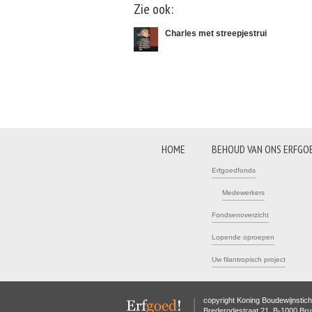
Zie ook:
Charles met streepjestrui
HOME
BEHOUD VAN ONS ERFGO
Erfgoedfonds
Medewerkers
Fondsenoverzicht
Lopende oproepen
Uw filantropisch project
copyright Koning Boudewijnstich
Brederodestraat 21, B-1000 Bru