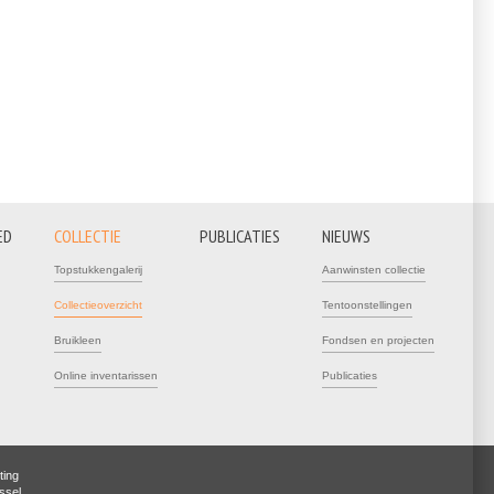
ED
COLLECTIE
PUBLICATIES
NIEUWS
Topstukkengalerij
Aanwinsten collectie
Collectieoverzicht
Tentoonstellingen
Bruikleen
Fondsen en projecten
Online inventarissen
Publicaties
ting
ssel