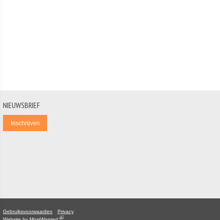
NIEUWSBRIEF
Gebruiksvoorwaarden
Privacy
(link is external)
Website by MostWanted