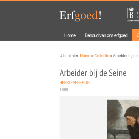
Overslaan
Skip to
en naar
navigation
de
algemene
inhoud
gaan
Home
Behoud van ons erfgoed
C
U bent hier:
Home
»
Collectie
» Arbeider bij de
Arbeider bij de Seine
HENRI EVENEPOEL
1898