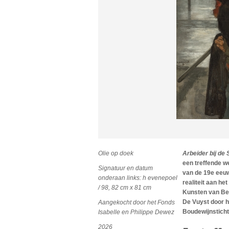
Olie op doek
Arbeider bij de 
een treffende w
Signatuur en datum
van de 19e eeuw.
onderaan links: h evenepoel
realiteit aan h
/ 98, 82 cm x 81 cm
Kunsten van Bel
De Vuyst door h
Aangekocht door het Fonds
Boudewijnsticht
Isabelle en Philippe Dewez
2026