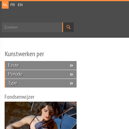
NL
FR
EN
Zoekveld
Kunstwerken per
Eeuw
Periode
Type
Fondsenwijzer