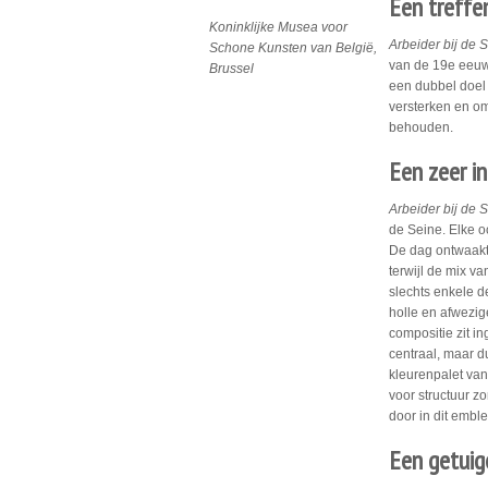
Een treffen
Koninklijke Musea voor
Arbeider bij de 
Schone Kunsten van België,
van de 19e eeuw 
Brussel
een dubbel doel 
versterken en om
behouden.
Een zeer i
Arbeider bij de 
de Seine. Elke oc
De dag ontwaakt 
terwijl de mix v
slechts enkele de
holle en afwezig
compositie zit i
centraal, maar d
kleurenpalet van
voor structuur z
door in dit embl
Een getuige