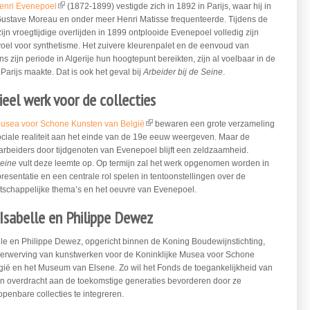
enri Evenepoel
(1872-1899) vestigde zich in 1892 in Parijs, waar hij in
(link is external)
 Gustave Moreau en onder meer Henri Matisse frequenteerde. Tijdens de
ijn vroegtijdige overlijden in 1899 ontplooide Evenepoel volledig zijn
evoel voor synthetisme. Het zuivere kleurenpalet en de eenvoud van
ns zijn periode in Algerije hun hoogtepunt bereikten, zijn al voelbaar in de
 Parijs maakte. Dat is ook het geval bij
Arbeider bij de Seine
.
ieel werk voor de collecties
Musea voor Schone Kunsten van België
bewaren een grote verzameling
(link is external)
ciale realiteit aan het einde van de 19e eeuw weergeven. Maar de
 arbeiders door tijdgenoten van Evenepoel blijft een zeldzaamheid.
Seine
vult deze leemte op. Op termijn zal het werk opgenomen worden in
esentatie en een centrale rol spelen in tentoonstellingen over de
tschappelijke thema’s en het oeuvre van Evenepoel.
Isabelle en Philippe Dewez
le en Philippe Dewez, opgericht binnen de Koning Boudewijnstichting,
verwerving van kunstwerken voor de Koninklijke Musea voor Schone
gië en het Museum van Elsene. Zo wil het Fonds de toegankelijkheid van
n overdracht aan de toekomstige generaties bevorderen door ze
penbare collecties te integreren.