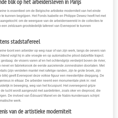
de blik op het arbeidersleven in Parijs
Seine
is essentieel om de Belgische artistieke moderniteit van het einde
te kunnen begrijpen. Het Fonds Isabelle en Philippe Dewez heeft het met
aangekocht: om de weergave van de arbeiderswereld in de collecties te
 een zeldzaam grootstedelijk tafereel van Evenepoel te kunnen
ntens stadstafereel
Seine
toont een arbeider op weg naar of van zijn werk, langs de oevers van
htend volgt hij in alle vroegte en op automatische piloot datzelfde traject.
gestaag: de vissers varen af en het ochtendgrijs verdwijnt boven de rivier,
an nevel en fabrieksrook de eerste aarzelende zonnestralen doorlaten. Met
tails (zijn versleten mantel met rafelige randen, zijn te grote broek, zijn
e blik) geeft Evenepoel deze volkse figuur een meesterlijke diepgang. De
ngenieus in elkaar. De arbeider neemt een monumentale plek in: niet
uidelijk in beweging, weg van het focuspunt. Het overwegend grijze
 de lucht wordt aangevuld met aardetinten, zoals oker en dieprood, die
orgen. De invloed van Édouard Manet en de Nabis-kunstenaars schijnt
ematische werk.
nis van de artistieke moderniteit