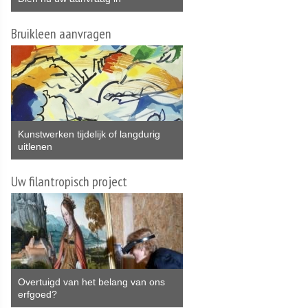
Bruikleen aanvragen
Kunstwerken tijdelijk of langdurig
uitlenen
Uw filantropisch project
Overtuigd van het belang van ons
erfgoed?