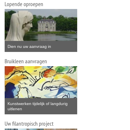
Lopende oproepen
Dien nu uw aanvraag in
Bruikleen aanvragen
Kunstwerken tijdelijk of langdurig
uitlenen
Uw filantropisch project