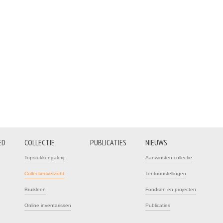
ED
COLLECTIE
PUBLICATIES
NIEUWS
Topstukkengalerij
Aanwinsten collectie
Collectieoverzicht
Tentoonstellingen
Bruikleen
Fondsen en projecten
Online inventarissen
Publicaties