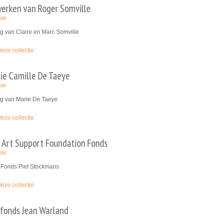
erken van Roger Somville
euw
g van Claire en Marc Somville
deze collectie
tie Camille De Taeye
euw
g van Marie De Taeye
deze collectie
e Art Support Foundation Fonds
euw
Fonds Piet Stockmans
deze collectie
fonds Jean Warland