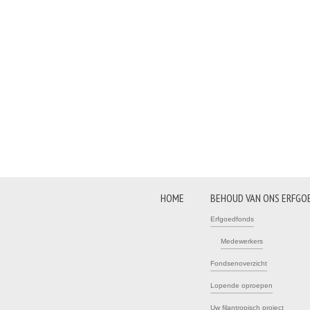
HOME
BEHOUD VAN ONS ERFGO
Erfgoedfonds
Medewerkers
Fondsenoverzicht
Lopende oproepen
Uw filantropisch project