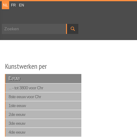
NL
FR
EN
Zoekveld
Kunstwerken per
Eeuw
... - tot 3800 voor Chr
8ste eeuw voor Chr
1ste eeuw
2de eeuw
3de eeuw
4de eeuw