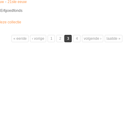
euw
21ste eeuw
Erfgoedfonds
deze collectie
« eerste
‹ vorige
1
2
3
4
volgende ›
laatste »