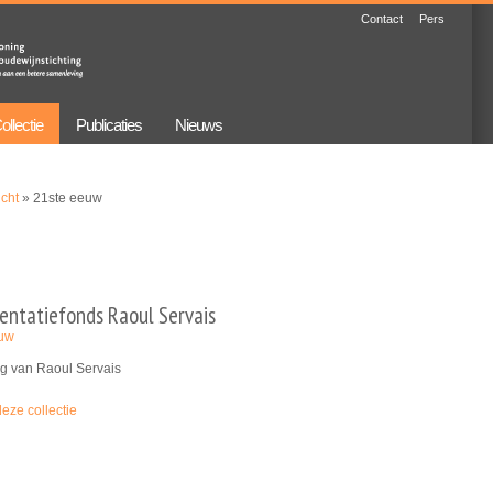
Contact
Pers
ollectie
Publicaties
Nieuws
icht
» 21ste eeuw
ntatiefonds Raoul Servais
euw
g van Raoul Servais
deze collectie