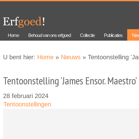
Overslaan
Skip to
en naar
navigation
de
algemene
inhoud
gaan
Home
Behoud van ons erfgoed
Collectie
Publicaties
Nie
U bent hier:
Home
»
Nieuws
» Tentoonstelling 'J
Tentoonstelling 'James Ensor. Maestro'
28 februari 2024
Tentoonstellingen