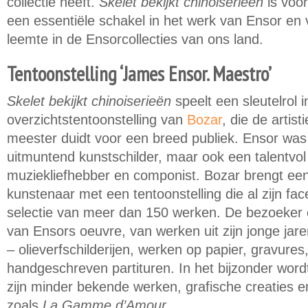
collectie heeft.
Skelet bekijkt chinoiserieën
is voo
een essentiële schakel in het werk van Ensor en v
leemte in de Ensorcollecties van ons land.
Tentoonstelling ‘James Ensor. Maestro’
Skelet bekijkt chinoiserieën
speelt een sleutelrol i
overzichtstentoonstelling van
Bozar
, die de artis
meester duidt voor een breed publiek. Ensor was 
uitmuntend kunstschilder, maar ook een talentvol 
muziekliefhebber en componist. Bozar brengt ee
kunstenaar met een tentoonstelling die al zijn fac
selectie van meer dan 150 werken. De bezoeker on
van Ensors oeuvre, van werken uit zijn jonge jaren 
– olieverfschilderijen, werken op papier, gravures
handgeschreven partituren. In het bijzonder wor
zijn minder bekende werken, grafische creaties e
zoals
La Gamme d’Amour.