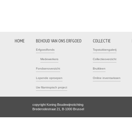
HOME
BEHOUD VAN ONS ERFGOED
COLLECTIE
Erfgoedfonds
Topstukkengalerij
Medewerkers
Collectieoverzicht
Fondsenoverzicht
Bruikleen
Lopende oproepen
Online inventarissen
Uw filantropisch project
copyright Koning Boudewijnstichting
Brederodestraat 21, B-1000 Brussel