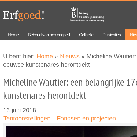
Overslaan
Skip to
en naar
navigation
de
algemene
inhoud
gaan
Home
Behoud van ons erfgoed
Collectie
Publicaties
Nie
U bent hier:
Home
»
Nieuws
» Micheline Wautier:
eeuwse kunstenares herontdekt
Micheline Wautier: een belangrijke 1
kunstenares herontdekt
13 juni 2018
Tentoonstellingen
Fondsen en projecten