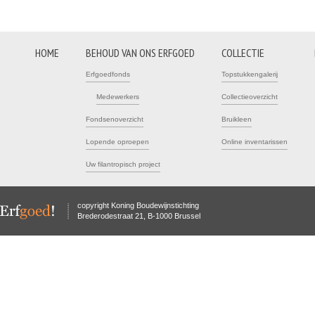
HOME
BEHOUD VAN ONS ERFGOED
COLLECTIE
Erfgoedfonds
Topstukkengalerij
Medewerkers
Collectieoverzicht
Fondsenoverzicht
Bruikleen
Lopende oproepen
Online inventarissen
Uw filantropisch project
copyright Koning Boudewijnstichting
Brederodestraat 21, B-1000 Brussel