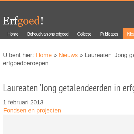
Overslaan
Skip to
en naar
navigation
de
algemene
inhoud
gaan
Home
Behoud van ons erfgoed
Collectie
Publicaties
Nie
U bent hier:
Home
»
Nieuws
» Laureaten 'Jong g
erfgoedberoepen'
Laureaten 'Jong getalendeerden in er
1 februari 2013
Fondsen en projecten