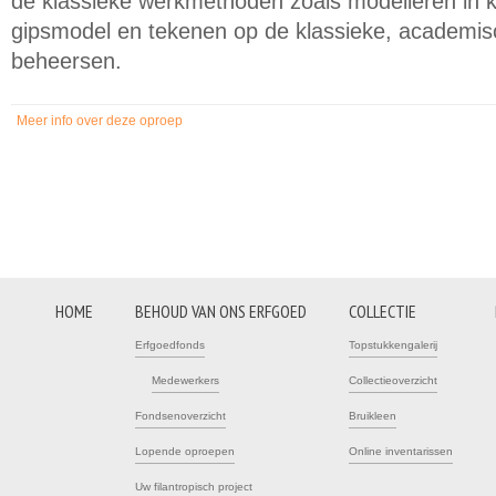
de klassieke werkmethoden zoals modelleren in k
gipsmodel en tekenen op de klassieke, academis
beheersen.
Meer info over deze oproep
(link is external)
HOME
BEHOUD VAN ONS ERFGOED
COLLECTIE
Erfgoedfonds
Topstukkengalerij
Medewerkers
Collectieoverzicht
Fondsenoverzicht
Bruikleen
Lopende oproepen
Online inventarissen
Uw filantropisch project