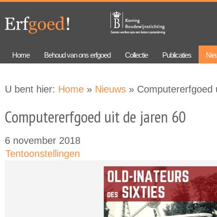
Overslaan
Skip to
en naar
navigation
de
algemene
inhoud
gaan
Home
Behoud van ons erfgoed
Collectie
Publicaties
Nie
U bent hier:
Home
»
Nieuws
» Computererfgoed u
Computererfgoed uit de jaren 60
6 november 2018
Tentoonstellingen