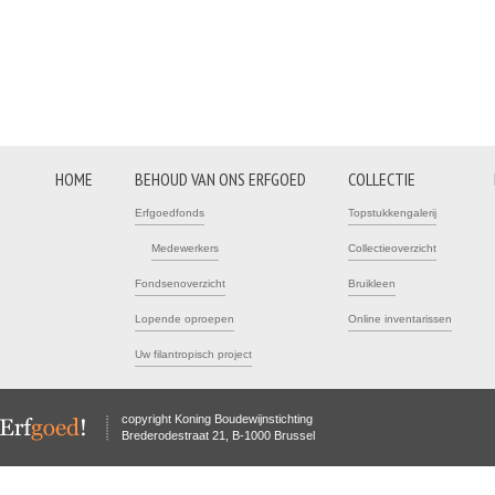
HOME
BEHOUD VAN ONS ERFGOED
COLLECTIE
Erfgoedfonds
Topstukkengalerij
Medewerkers
Collectieoverzicht
Fondsenoverzicht
Bruikleen
Lopende oproepen
Online inventarissen
Uw filantropisch project
copyright Koning Boudewijnstichting
Brederodestraat 21, B-1000 Brussel