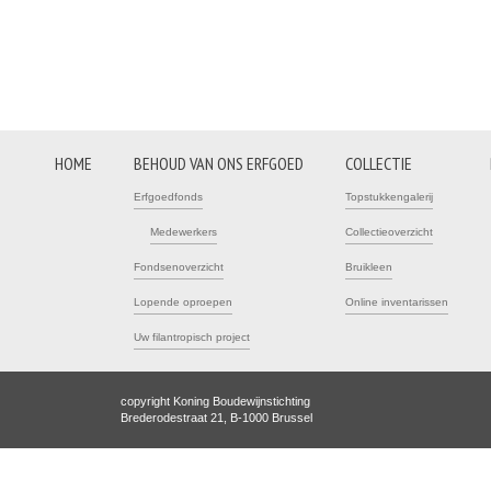
HOME
BEHOUD VAN ONS ERFGOED
COLLECTIE
Erfgoedfonds
Topstukkengalerij
Medewerkers
Collectieoverzicht
Fondsenoverzicht
Bruikleen
Lopende oproepen
Online inventarissen
Uw filantropisch project
copyright Koning Boudewijnstichting
Brederodestraat 21, B-1000 Brussel