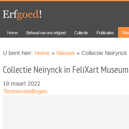
Overslaan
Skip to
en naar
navigation
de
algemene
inhoud
gaan
Home
Behoud van ons erfgoed
Collectie
Publicaties
Nie
U bent hier:
Home
»
Nieuws
» Collectie Neirynck
Collectie Neirynck in FeliXart Museum
18 maart 2022
Tentoonstellingen