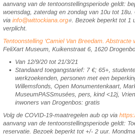
aanvang van de tentoonstellingsperiode geldt: b
woensdag, zaterdag en zondag van 10u tot 18u. 
via
info@wittockiana.org
. Bezoek beperkt tot 1
(link is external)
verplicht.
Tentoonstelling ‘Camiel Van Breedam. Abstracte
FeliXart Museum, Kuikenstraat 6, 1620 Drogenb
Van 12/9/20 tot 21/3/21
Standaard toegangstarief: 7 €; 65+, studente
werkzoekenden, personen met een beperkin
Willemsfonds, Open Monumentenkaart, Mark
MuseumPASSmusées, pers, kind <12j, Vriend
inwoners van Drogenbos: gratis
Volg de COVID-19-maatregelen aub op via
https:
aanvang van de tentoonstellingsperiode geldt: T
reservatie. Bezoek beperkt tot +/- 2 uur. Mondma