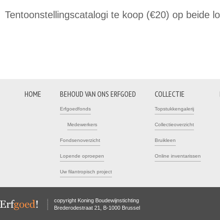
Tentoonstellingscatalogi te koop (€20) op beide lo
HOME
BEHOUD VAN ONS ERFGOED
COLLECTIE
Erfgoedfonds
Topstukkengalerij
Medewerkers
Collectieoverzicht
Fondsenoverzicht
Bruikleen
Lopende oproepen
Online inventarissen
Uw filantropisch project
copyright Koning Boudewijnstichting
Brederodestraat 21, B-1000 Brussel