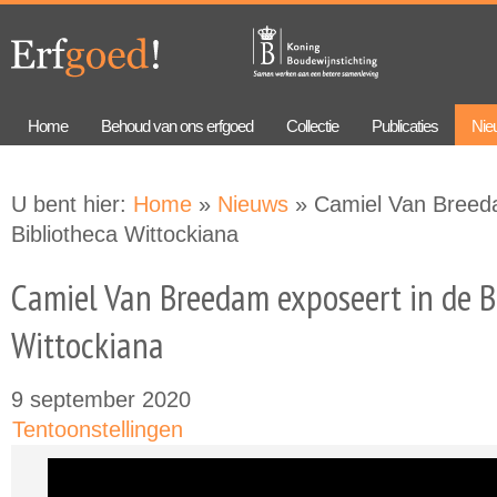
Overslaan
Skip to
en naar
navigation
de
algemene
inhoud
gaan
Home
Behoud van ons erfgoed
Collectie
Publicaties
Nie
U bent hier:
Home
»
Nieuws
» Camiel Van Breeda
Bibliotheca Wittockiana
Camiel Van Breedam exposeert in de B
Wittockiana
9 september 2020
Tentoonstellingen