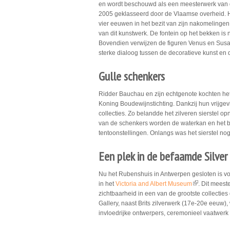
en wordt beschouwd als een meesterwerk van 
2005 geklasseerd door de Vlaamse overheid. H
vier eeuwen in het bezit van zijn nakomelingen
van dit kunstwerk. De fontein op het bekken is n
Bovendien verwijzen de figuren Venus en Susan
sterke dialoog tussen de decoratieve kunst en 
Gulle schenkers
Ridder Bauchau en zijn echtgenote kochten het
Koning Boudewijnstichting. Dankzij hun vrijgev
collecties. Zo belandde het zilveren sierstel o
van de schenkers worden de waterkan en het be
tentoonstellingen. Onlangs was het sierstel nog
Een plek in de befaamde Silver
Nu het Rubenshuis in Antwerpen gesloten is vo
in het
Victoria and Albert Museum
. Dit meest
(link is extern
zichtbaarheid in een van de grootste collecties 
Gallery, naast Brits zilverwerk (17e-20e eeuw
invloedrijke ontwerpers, ceremonieel vaatwerk