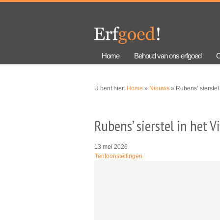
Overslaan
Skip to
en naar
navigation
de
algemene
inhoud
gaan
Home
Behoud van ons erfgoed
C
U bent hier:
Home
»
Nieuws
» Rubens’ sierstel
Rubens’ sierstel in het 
13 mei 2026
Tentoonstellingen