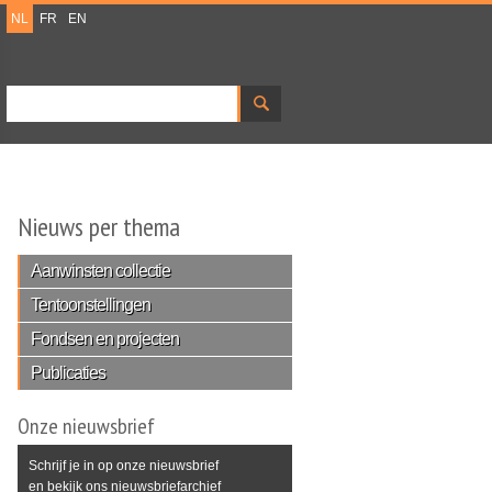
NL
FR
EN
Zoeken
Zoekveld
Nieuws per thema
Aanwinsten collectie
Tentoonstellingen
Fondsen en projecten
Publicaties
Onze nieuwsbrief
Schrijf je in op onze nieuwsbrief
en bekijk ons nieuwsbriefarchief