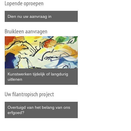
Lopende oproepen
Dien nu uw aanvraag in
Bruikleen aanvragen
Kunstwerken tijdelijk of langdurig
uitlenen
Uw filantropisch project
Overtuigd van het belang van ons
erfgoed?