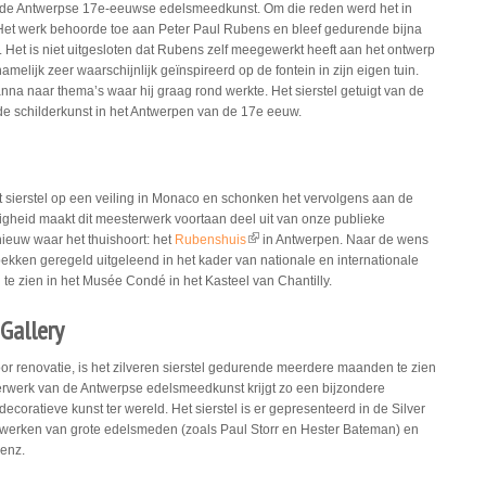
de Antwerpse 17e-eeuwse edelsmeedkunst. Om die reden werd het in
et werk behoorde toe aan Peter Paul Rubens en bleef gedurende bijna
. Het is niet uitgesloten dat Rubens zelf meegewerkt heeft aan het ontwerp
amelijk zeer waarschijnlijk geïnspireerd op de fontein in zijn eigen tuin.
na naar thema’s waar hij graag rond werkte. Het sierstel getuigt van de
de schilderkunst in het Antwerpen van de 17e eeuw.
 sierstel op een veiling in Monaco en schonken het vervolgens aan de
igheid maakt dit meesterwerk voortaan deel uit van onze publieke
pnieuw waar het thuishoort: het
Rubenshuis
in Antwerpen. Naar de wens
(link is external)
kken geregeld uitgeleend in het kader van nationale en internationale
 te zien in het Musée Condé in het Kasteel van Chantilly.
 Gallery
or renovatie, is het zilveren sierstel gedurende meerdere maanden te zien
erwerk van de Antwerpse edelsmeedkunst krijgt zo een bijzondere
al)
decoratieve kunst ter wereld. Het sierstel is er gepresenteerd in de Silver
), werken van grote edelsmeden (zoals Paul Storr en Hester Bateman) en
 enz.