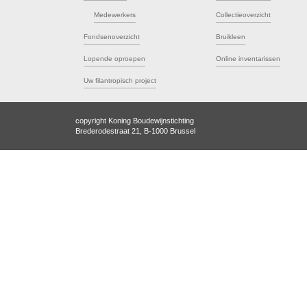
Medewerkers
Collectieoverzicht
Fondsenoverzicht
Bruikleen
Lopende oproepen
Online inventarissen
Uw filantropisch project
copyright Koning Boudewijnstichting
Brederodestraat 21, B-1000 Brussel