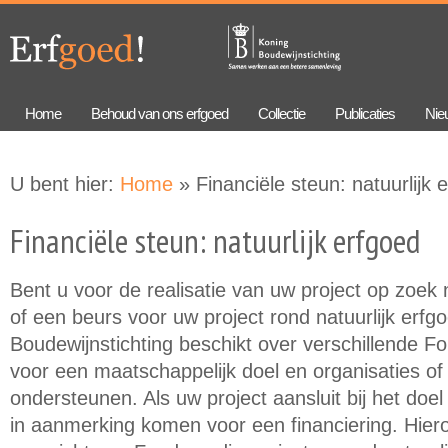
Overslaan
Skip to
en naar
navigation
de
algemene
inhoud
gaan
Home
Behoud van ons erfgoed
Collectie
Publicaties
Nie
U bent hier:
Home
» Financiële steun: natuurlijk 
Financiële steun: natuurlijk erfgoed
Bent u voor de realisatie van uw project op zoek 
of een beurs voor uw project rond natuurlijk erf
Boudewijnstichting beschikt over verschillende Fo
voor een maatschappelijk doel en organisaties of 
ondersteunen. Als uw project aansluit bij het doe
in aanmerking komen voor een financiering. Hier