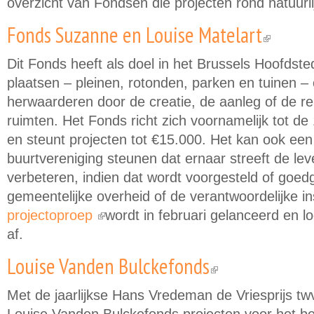
overzicht van Fondsen die projecten rond natuur
Fonds Suzanne en Louise Matelart
(link is e
Dit Fonds heeft als doel in het Brussels Hoofdst
plaatsen – pleinen, rotonden, parken en tuinen – 
herwaarderen door de creatie, de aanleg of de re
ruimten. Het Fonds richt zich voornamelijk tot d
en steunt projecten tot €15.000. Het kan ook een
buurtvereniging steunen dat ernaar streeft de leve
verbeteren, indien dat wordt voorgesteld of goe
gemeentelijke overheid of de verantwoordelijke in
projectoproep
wordt in februari gelanceerd en l
(link is external)
af.
Louise Vanden Bulckefonds
(link is external)
Met de jaarlijkse Hans Vredeman de Vriesprijs tw