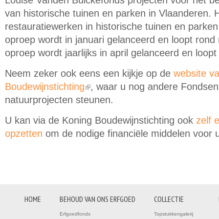
Louise Vanden Bulckefonds projecten voor het be
van historische tuinen en parken in Vlaanderen. H
restauratiewerken in historische tuinen en parke
oproep wordt in januari gelanceerd en loopt rond
oproep wordt jaarlijks in april gelanceerd en loopt
Neem zeker ook eens een kijkje op de
website v
Boudewijnstichting
, waar u nog andere Fondsen
(link is external)
natuurprojecten steunen.
U kan via de Koning Boudewijnstichting ook
zelf 
opzetten
om de nodige financiële middelen voor u
HOME
BEHOUD VAN ONS ERFGOED
COLLECTIE
Erfgoedfonds
Topstukkengalerij