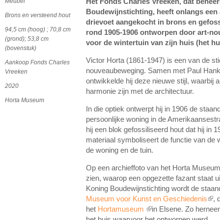
Meubel
Het Fonds Charles Vreeken, dat behee
Boudewijnstichting, heeft onlangs een
Brons en versteend hout
drievoet aangekocht in brons en gefoss
94,5 cm (hoog) ; 70,8 cm
rond 1905-1906 ontworpen door art-nou
(grond); 53,8 cm
voor de wintertuin van zijn huis (het 
(bovenstuk)
Victor Horta (1861-1947) is een van de sti
Aankoop Fonds Charles
nouveaubeweging. Samen met Paul Hanka
Vreeken
ontwikkelde hij deze nieuwe stijl, waarbij a
2020
harmonie zijn met de architectuur.
Horta Museum
In die optiek ontwerpt hij in 1906 de staan
persoonlijke woning in de Amerikaansestraa
hij een blok gefossiliseerd hout dat hij in
materiaal symboliseert de functie van de w
de woning en de tuin.
Op een archieffoto van het Horta Museum
zien, waarop een opgezette fazant staat u
Koning Boudewijnstichting wordt de staa
Museum voor Kunst en Geschiedenis
, 
(link
het
Hortamuseum
in Elsene. Zo herneem
(link is external)
het huis waarvoor het ontworpen werd.