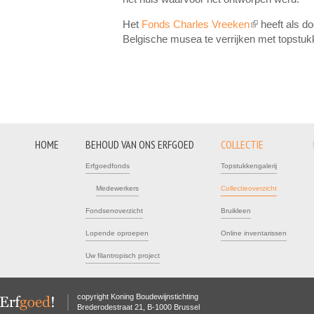
Het
Fonds Charles Vreeken
heeft als do
(link is external)
Belgische musea te verrijken met topstukk
HOME
BEHOUD VAN ONS ERFGOED
COLLECTIE
Erfgoedfonds
Topstukkengalerij
Medewerkers
Collectieoverzicht
Fondsenoverzicht
Bruikleen
Lopende oproepen
Online inventarissen
Uw filantropisch project
copyright Koning Boudewijnstichting
Brederodestraat 21, B-1000 Brussel