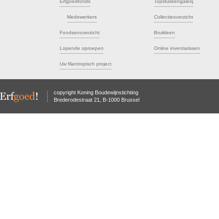
Erfgoedfonds
Topstukkengalerij
Medewerkers
Collectieoverzicht
Fondsenoverzicht
Bruikleen
Lopende oproepen
Online inventarissen
Uw filantropisch project
copyright Koning Boudewijnstichting
Brederodestraat 21, B-1000 Brussel