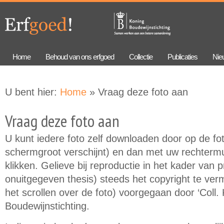
Overslaan
Skip to
en naar
navigation
de
algemene
inhoud
gaan
Home
Behoud van ons erfgoed
Collectie
Publicaties
Nie
U bent hier:
Home
» Vraag deze foto aan
Vraag deze foto aan
U kunt iedere foto zelf downloaden door op de foto
schermgroot verschijnt) en dan met uw rechtermu
klikken. Gelieve bij reproductie in het kader van 
onuitgegeven thesis) steeds het copyright te verme
het scrollen over de foto) voorgegaan door ‘Coll.
Boudewijnstichting.