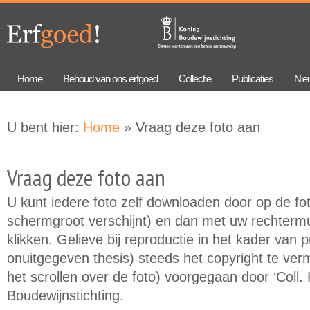
Overslaan
Skip to
en naar
navigation
de
algemene
inhoud
gaan
Home
Behoud van ons erfgoed
Collectie
Publicaties
Nie
U bent hier:
Home
» Vraag deze foto aan
Vraag deze foto aan
U kunt iedere foto zelf downloaden door op de foto
schermgroot verschijnt) en dan met uw rechtermu
klikken. Gelieve bij reproductie in het kader van 
onuitgegeven thesis) steeds het copyright te verme
het scrollen over de foto) voorgegaan door ‘Coll.
Boudewijnstichting.