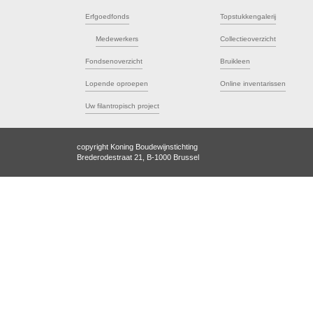
Erfgoedfonds
Topstukkengalerij
Medewerkers
Collectieoverzicht
Fondsenoverzicht
Bruikleen
Lopende oproepen
Online inventarissen
Uw filantropisch project
copyright Koning Boudewijnstichting
Brederodestraat 21, B-1000 Brussel