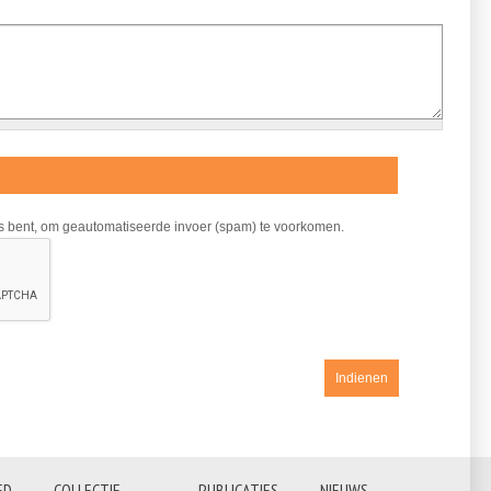
ns bent, om geautomatiseerde invoer (spam) te voorkomen.
ED
COLLECTIE
PUBLICATIES
NIEUWS