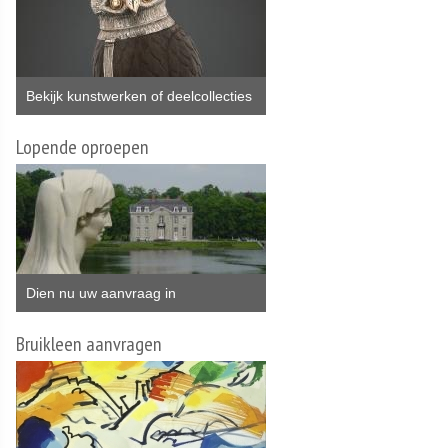
Bekijk kunstwerken of deelcollecties
Lopende oproepen
Dien nu uw aanvraag in
Bruikleen aanvragen