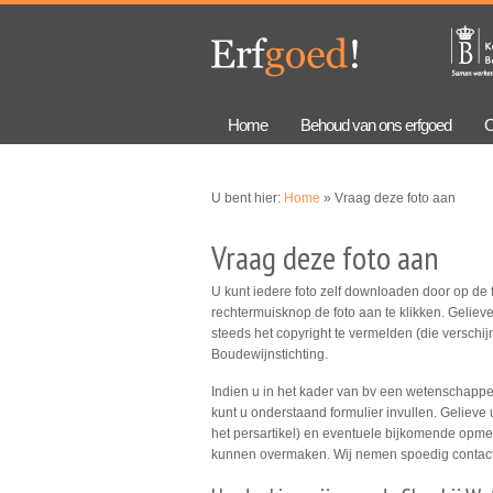
Overslaan
Skip to
en naar
navigation
de
algemene
inhoud
gaan
Home
Behoud van ons erfgoed
C
U bent hier:
Home
» Vraag deze foto aan
Vraag deze foto aan
U kunt iedere foto zelf downloaden door op de f
rechtermuisknop de foto aan te klikken. Gelieve
steeds het copyright te vermelden (die verschijn
Boudewijnstichting.
Indien u in het kader van bv een wetenschappeli
kunt u onderstaand formulier invullen. Gelieve 
het persartikel) en eventuele bijkomende opmer
kunnen overmaken. Wij nemen spoedig contact