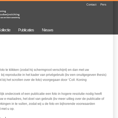
Contact
Pers
ollectie
Publicaties
Nieuws
oto te klikken (zodat hij schermgroot verschijnt) en dan met uw
 bij reproductie in het kader van privégebruik (bv een onuitgegeven thesis)
t bij het scrollen over de foto) voorgegaan door ‘Coll. Koning
jk onderzoek of een publicatie een foto in hogere resolutie nodig heeft
uw e-mailadres, het doel van gebruik (bv meer uitleg over de publicatie of
kingen in te vullen, zodat wij u de foto en bijhorende voorwaarden
 met u op.