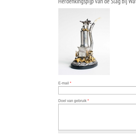
Herdenkingspijp van de Slag bij Wa
E-mail
*
Doel van gebruik
*