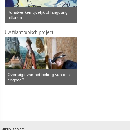
Kunstwerken tijdelijk of langdurig
uitlenen
Uw filantropisch project
Overtuigd van het belang van ons
erfgoed?
NIEUWSBRIEF