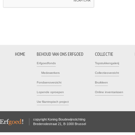
HOME
BEHOUD VAN ONS ERFGOED
COLLECTIE
Erfgoedfonds
Topstukkengalerij
Medewerkers
Collectieoverzicht
Fondsenoverzicht
Bruikleen
Lopende oproepen
Online inventarissen
Uw filantropisch project
copyright Koning Boudewijnstichting
Brederodestraat 21, B-1000 Brussel