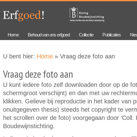
Overslaan
Skip to
en naar
navigation
de
algemene
inhoud
gaan
Home
Behoud van ons erfgoed
Collectie
Publicaties
Nie
U bent hier:
Home
» Vraag deze foto aan
Vraag deze foto aan
U kunt iedere foto zelf downloaden door op de foto
schermgroot verschijnt) en dan met uw rechtermu
klikken. Gelieve bij reproductie in het kader van 
onuitgegeven thesis) steeds het copyright te verme
het scrollen over de foto) voorgegaan door ‘Coll.
Boudewijnstichting.