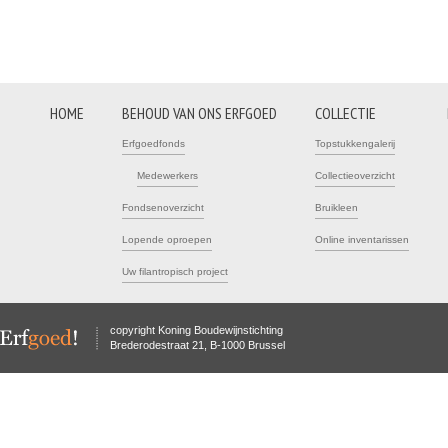
HOME
BEHOUD VAN ONS ERFGOED
COLLECTIE
Erfgoedfonds
Topstukkengalerij
Medewerkers
Collectieoverzicht
Fondsenoverzicht
Bruikleen
Lopende oproepen
Online inventarissen
Uw filantropisch project
copyright Koning Boudewijnstichting
Brederodestraat 21, B-1000 Brussel