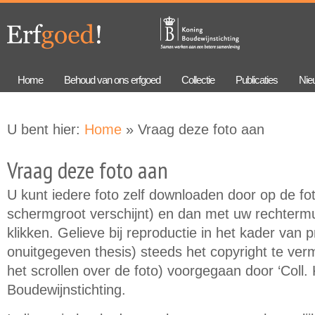
Overslaan
Skip to
en naar
navigation
de
algemene
inhoud
gaan
Home
Behoud van ons erfgoed
Collectie
Publicaties
Nie
U bent hier:
Home
» Vraag deze foto aan
Vraag deze foto aan
U kunt iedere foto zelf downloaden door op de foto
schermgroot verschijnt) en dan met uw rechtermu
klikken. Gelieve bij reproductie in het kader van 
onuitgegeven thesis) steeds het copyright te verme
het scrollen over de foto) voorgegaan door ‘Coll.
Boudewijnstichting.