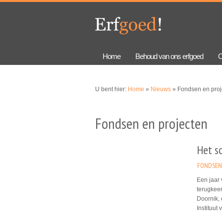
Overslaan
Skip to
en naar
navigation
de
algemene
inhoud
gaan
Home
Behoud van ons erfgoed
C
U bent hier:
Home
»
Nieuws
» Fondsen en proj
Fondsen en projecten
Het sc
FONDSEN
Een jaar 
terugkeer
Doornik, 
Instituut