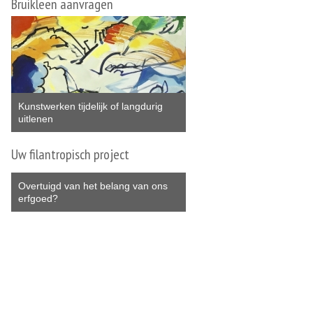
Bruikleen aanvragen
Kunstwerken tijdelijk of langdurig
uitlenen
Uw filantropisch project
Overtuigd van het belang van ons
erfgoed?