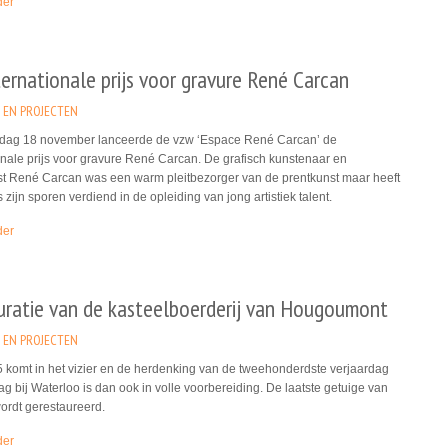
der
ernationale prijs voor gravure René Carcan
 EN PROJECTEN
ag 18 november lanceerde de vzw ‘Espace René Carcan’ de
onale prijs voor gravure René Carcan. De grafisch kunstenaar en
ist René Carcan was een warm pleitbezorger van de prentkunst maar heeft
zijn sporen verdiend in de opleiding van jong artistiek talent.
der
uratie van de kasteelboerderij van Hougoumont
 EN PROJECTEN
 komt in het vizier en de herdenking van de tweehonderdste verjaardag
ag bij Waterloo is dan ook in volle voorbereiding. De laatste getuige van
ordt gerestaureerd.
der