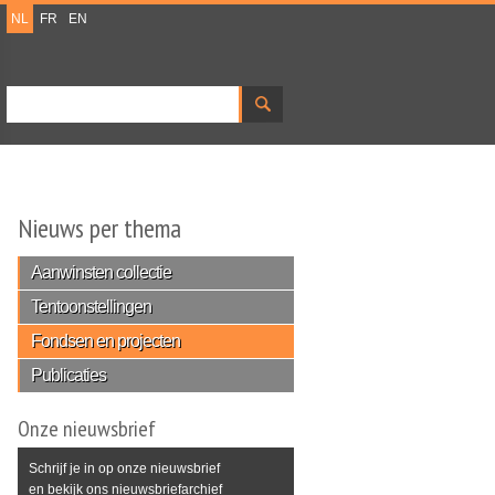
NL
FR
EN
Zoeken
Zoekveld
Nieuws per thema
Aanwinsten collectie
Tentoonstellingen
Fondsen en projecten
Publicaties
Onze nieuwsbrief
Schrijf je in op onze nieuwsbrief
en bekijk ons nieuwsbriefarchief