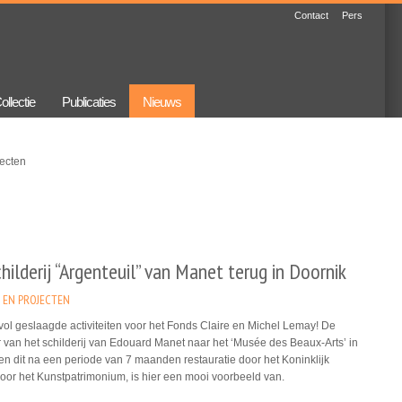
Contact
Pers
ollectie
Publicaties
Nieuws
ecten
hilderij “Argenteuil” van Manet terug in Doornik
 EN PROJECTEN
vol geslaagde activiteiten voor het Fonds Claire en Michel Lemay! De
 van het schilderij van Edouard Manet naar het ‘Musée des Beaux-Arts’ in
en dit na een periode van 7 maanden restauratie door het Koninklijk
 voor het Kunstpatrimonium, is hier een mooi voorbeeld van.