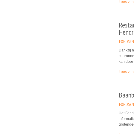
Lees ver
Restau
Hendri
FONDSEN
Dankzij h
couronne 
kan door
Lees ver
Baanbr
FONDSEN
Het Fond
informati
grotendee