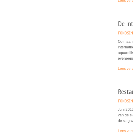
Lees ver
De Int
FONDSEN
Op maand
Internati
aquarell
eveneens 
Lees ver
Resta
FONDSEN
Juni 2015
van de sl
de slag w
Lees ver