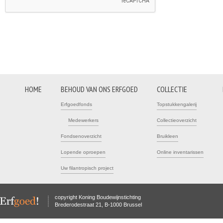
HOME
BEHOUD VAN ONS ERFGOED
COLLECTIE
Erfgoedfonds
Topstukkengalerij
Medewerkers
Collectieoverzicht
Fondsenoverzicht
Bruikleen
Lopende oproepen
Online inventarissen
Uw filantropisch project
copyright Koning Boudewijnstichting
Brederodestraat 21, B-1000 Brussel