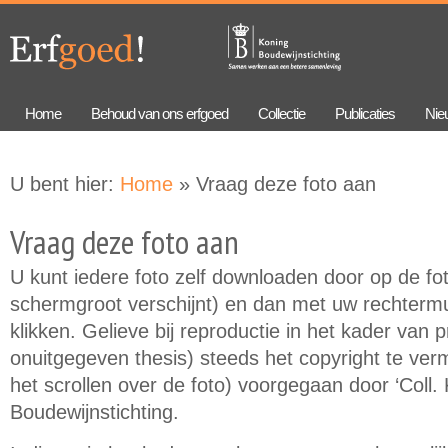
Overslaan
Skip to
en naar
navigation
de
algemene
inhoud
gaan
Home
Behoud van ons erfgoed
Collectie
Publicaties
Nie
U bent hier:
Home
» Vraag deze foto aan
Vraag deze foto aan
U kunt iedere foto zelf downloaden door op de foto
schermgroot verschijnt) en dan met uw rechtermu
klikken. Gelieve bij reproductie in het kader van 
onuitgegeven thesis) steeds het copyright te verme
het scrollen over de foto) voorgegaan door ‘Coll.
Boudewijnstichting.