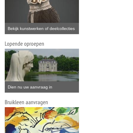
Bekijk kunstwerken of deelcollecties
Lopende oproepen
Dien nu uw aanvraag in
Bruikleen aanvragen