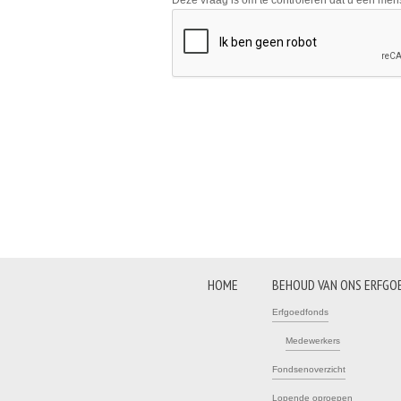
Deze vraag is om te controleren dat u een me
HOME
BEHOUD VAN ONS ERFGO
Erfgoedfonds
Medewerkers
Fondsenoverzicht
Lopende oproepen