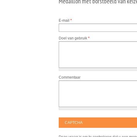
Medaillon met borstbeeld van keize
E-mail
*
Doel van gebruik
*
Commentaar
CAPTCHA