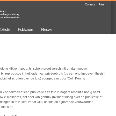
Contact
Pers
ollectie
Publicaties
Nieuws
oto te klikken (zodat hij schermgroot verschijnt) en dan met uw
 bij reproductie in het kader van privégebruik (bv een onuitgegeven thesis)
t bij het scrollen over de foto) voorgegaan door ‘Coll. Koning
jk onderzoek of een publicatie een foto in hogere resolutie nodig heeft
uw e-mailadres, het doel van gebruik (bv meer uitleg over de publicatie of
kingen in te vullen, zodat wij u de foto en bijhorende voorwaarden
 met u op.