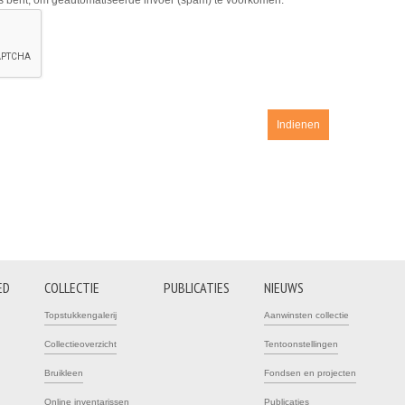
ns bent, om geautomatiseerde invoer (spam) te voorkomen.
ED
COLLECTIE
PUBLICATIES
NIEUWS
Topstukkengalerij
Aanwinsten collectie
Collectieoverzicht
Tentoonstellingen
Bruikleen
Fondsen en projecten
Online inventarissen
Publicaties