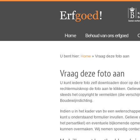
Overslaan
Skip to
en naar
navigation
de
algemene
inhoud
gaan
Home
Behoud van ons erfgoed
C
U bent hier:
Home
» Vraag deze foto aan
Vraag deze foto aan
U kunt iedere foto zelf downloaden door op de f
rechtermuisknop de foto aan te klikken. Gelieve
steeds het copyright te vermelden (die verschijn
Boudewijnstichting.
Indien u in het kader van bv een wetenschappeli
kunt u onderstaand formulier invullen. Gelieve 
het persartikel) en eventuele bijkomende opmer
kunnen overmaken. Wij nemen spoedig contact