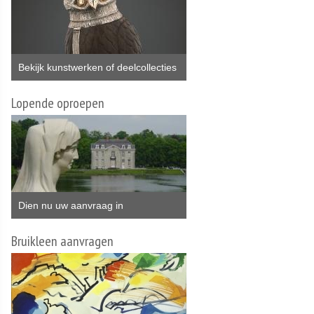
Bekijk kunstwerken of deelcollecties
Lopende oproepen
Dien nu uw aanvraag in
Bruikleen aanvragen