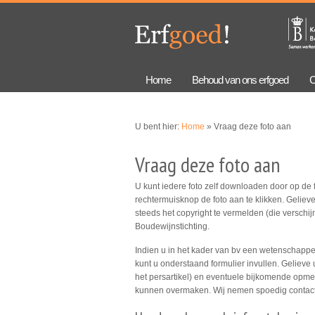
Overslaan
Skip to
en naar
navigation
de
algemene
inhoud
gaan
Home
Behoud van ons erfgoed
C
U bent hier:
Home
» Vraag deze foto aan
Vraag deze foto aan
U kunt iedere foto zelf downloaden door op de f
rechtermuisknop de foto aan te klikken. Gelieve
steeds het copyright te vermelden (die verschijn
Boudewijnstichting.
Indien u in het kader van bv een wetenschappeli
kunt u onderstaand formulier invullen. Gelieve 
het persartikel) en eventuele bijkomende opmer
kunnen overmaken. Wij nemen spoedig contact