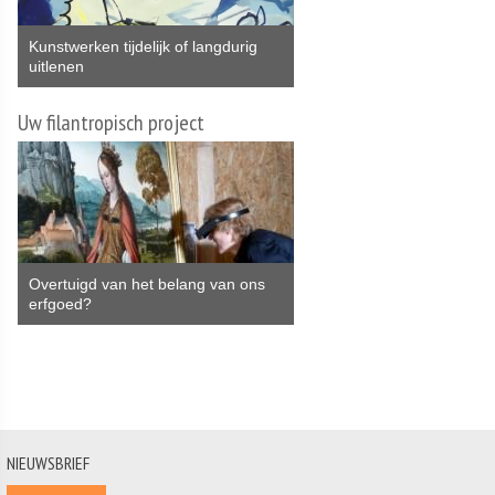
Kunstwerken tijdelijk of langdurig
uitlenen
Uw filantropisch project
Overtuigd van het belang van ons
erfgoed?
NIEUWSBRIEF