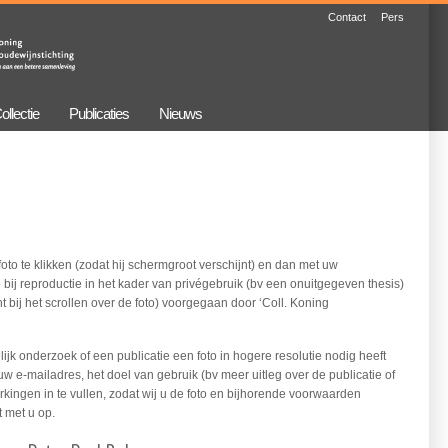
Contact
Pers
ollectie
Publicaties
Nieuws
oto te klikken (zodat hij schermgroot verschijnt) en dan met uw
 bij reproductie in het kader van privégebruik (bv een onuitgegeven thesis)
t bij het scrollen over de foto) voorgegaan door ‘Coll. Koning
jk onderzoek of een publicatie een foto in hogere resolutie nodig heeft
uw e-mailadres, het doel van gebruik (bv meer uitleg over de publicatie of
kingen in te vullen, zodat wij u de foto en bijhorende voorwaarden
 met u op.