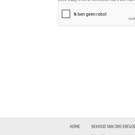
Deze vraag is om te controleren dat u een me
HOME
BEHOUD VAN ONS ERFGO