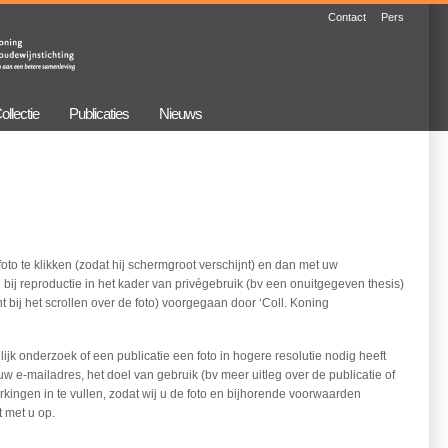
Contact
Pers
ollectie
Publicaties
Nieuws
oto te klikken (zodat hij schermgroot verschijnt) en dan met uw
 bij reproductie in het kader van privégebruik (bv een onuitgegeven thesis)
t bij het scrollen over de foto) voorgegaan door ‘Coll. Koning
jk onderzoek of een publicatie een foto in hogere resolutie nodig heeft
uw e-mailadres, het doel van gebruik (bv meer uitleg over de publicatie of
kingen in te vullen, zodat wij u de foto en bijhorende voorwaarden
 met u op.