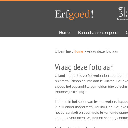
Overslaan
Skip to
en naar
navigation
de
algemene
inhoud
gaan
Home
Behoud van ons erfgoed
C
U bent hier:
Home
» Vraag deze foto aan
Vraag deze foto aan
U kunt iedere foto zelf downloaden door op de f
rechtermuisknop de foto aan te klikken. Gelieve
steeds het copyright te vermelden (die verschijn
Boudewijnstichting.
Indien u in het kader van bv een wetenschappeli
kunt u onderstaand formulier invullen. Gelieve 
het persartikel) en eventuele bijkomende opmer
kunnen overmaken. Wij nemen spoedig contact