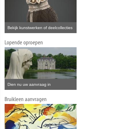
Bekijk kunstwerken of deelcollecties
Lopende oproepen
Dien nu uw aanvraag in
Bruikleen aanvragen