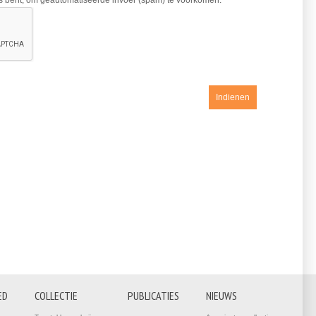
ns bent, om geautomatiseerde invoer (spam) te voorkomen.
ED
COLLECTIE
PUBLICATIES
NIEUWS