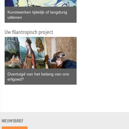
Kunstwerken tijdelijk of langdurig
uitlenen
Uw filantropisch project
Overtuigd van het belang van ons
erfgoed?
NIEUWSBRIEF